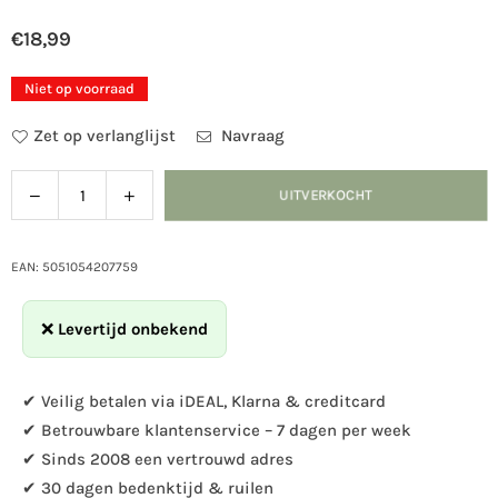
€18,99
Normale
prijs
Niet op voorraad
Zet op verlanglijst
Navraag
Verlaag
Verhoog
UITVERKOCHT
Hoeveelheid
de
de
hoeveelheid
hoeveelheid
voor
voor
EAN: 5051054207759
CJ
CJ
Wildlife
Wildlife
❌
Levertijd onbekend
London
London
Pindakaaspothouder
Pindakaaspothouder
✔ Veilig betalen via iDEAL, Klarna & creditcard
✔ Betrouwbare klantenservice – 7 dagen per week
✔ Sinds 2008 een vertrouwd adres
✔ 30 dagen bedenktijd & ruilen