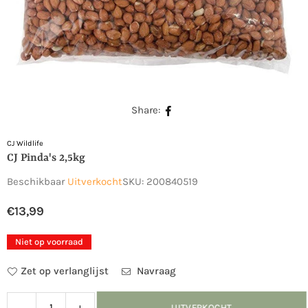
Share:
CJ Wildlife
CJ Pinda's 2,5kg
Beschikbaar
Uitverkocht
SKU:
200840519
€13,99
Normale
prijs
Niet op voorraad
Zet op verlanglijst
Navraag
Verlaag
Verhoog
UITVERKOCHT