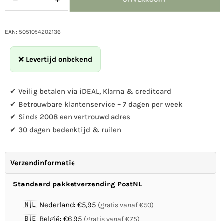
Hoeveelheid
de
de
hoeveelheid
hoeveelheid
voor
voor
EAN: 5051054202136
CJ
CJ
Pinda&#39;s
Pinda&#39;s
❌
Levertijd onbekend
2,5kg
2,5kg
✔ Veilig betalen via iDEAL, Klarna & creditcard
✔ Betrouwbare klantenservice – 7 dagen per week
✔ Sinds 2008 een vertrouwd adres
✔ 30 dagen bedenktijd & ruilen
Verzendinformatie
Standaard pakketverzending PostNL
🇳🇱 Nederland: €5,95
(gratis vanaf €50)
🇧🇪 België: €6,95
(gratis vanaf €75)