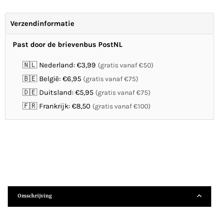
Verzendinformatie
Past door de brievenbus PostNL
🇳🇱 Nederland: €3,99
(gratis vanaf €50)
🇧🇪 België: €6,95
(gratis vanaf €75)
🇩🇪 Duitsland: €5,95
(gratis vanaf €75)
🇫🇷 Frankrijk: €8,50
(gratis vanaf €100)
Omschrijving