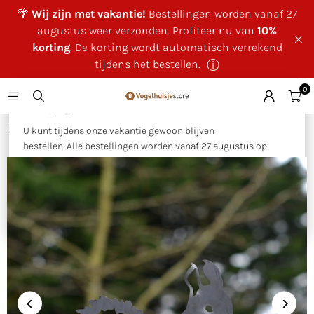
🌴
Wij zijn met vakantie!
Bestellingen worden vanaf 27
augustus weer verzonden. Profiteer nu van
10%
korting
. De korting wordt automatisch verrekend
tijdens het bestellen.
ⓘ
0
×
🌴 Wij zijn met vakantie!
Huis
|
Birdwise - Eekhoorn
U kunt tijdens onze vakantie gewoon blijven
bestellen. Alle bestellingen worden vanaf 27 augustus op
volgorde van binnenkomst verzonden.
Als bedankje voor uw geduld ontvangt u tijdens onze
vakantie
10% korting op uw bestelling
. Deze wordt
automatisch verrekend tijdens het bestellen.