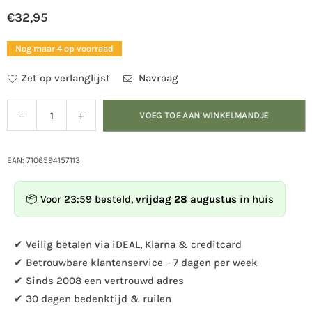
€32,95
Normale
prijs
Nog maar 4 op voorraad
Zet op verlanglijst
Navraag
Verlaag
Verhoog
VOEG TOE AAN WINKELMANDJE
Hoeveelheid
de
de
hoeveelheid
hoeveelheid
voor
voor
EAN: 7106594157113
Birdwise
Birdwise
-
-
📦 Voor 23:59 besteld,
vrijdag 28 augustus
in huis
Eekhoorn
Eekhoorn
✔ Veilig betalen via iDEAL, Klarna & creditcard
✔ Betrouwbare klantenservice – 7 dagen per week
✔ Sinds 2008 een vertrouwd adres
✔ 30 dagen bedenktijd & ruilen