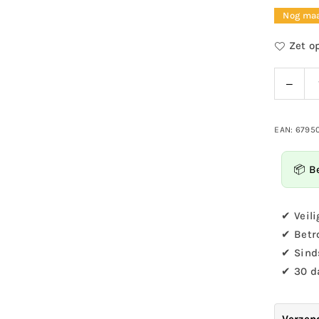
prijs
Nog maa
Zet op
Verla
Hoeveelh
de
hoev
voor
EAN: 6795
Bij
en
📦 B
kever
hotel
✔ Veili
✔ Betr
✔ Sind
✔ 30 d