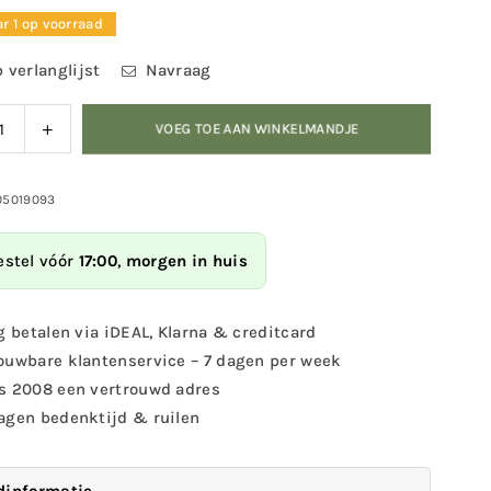
r 1 op voorraad
 verlanglijst
Navraag
ag
Verhoog
VOEG TOE AAN WINKELMANDJE
eid
de
eelheid
hoeveelheid
voor
05019093
Bij
en
estel vóór
17:00
,
morgen in huis
kever
hotel
g betalen via iDEAL, Klarna & creditcard
ouwbare klantenservice – 7 dagen per week
s 2008 een vertrouwd adres
agen bedenktijd & ruilen