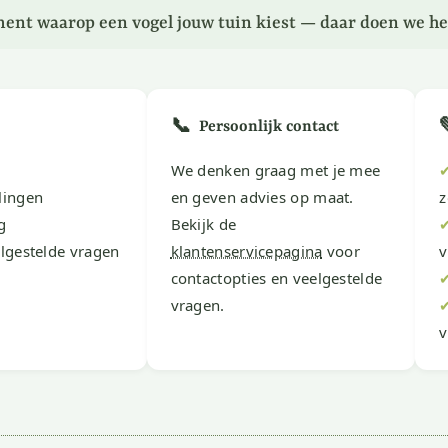
ent waarop een vogel jouw tuin kiest — daar doen we he
📞
Persoonlijk contact
We denken graag met je mee
lingen
en geven advies op maat.
z
g
Bekijk de
lgestelde vragen
klantenservicepagina
voor
v
contactopties en veelgestelde
vragen.
v