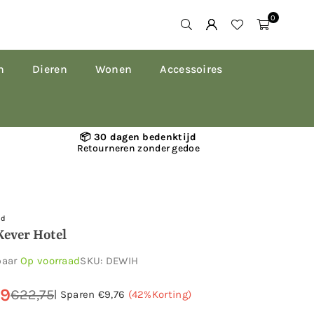
0
n
Dieren
Wonen
Accessoires
📦 30 dagen bedenktijd
Retourneren zonder gedoe
ld
Kever Hotel
baar
Op voorraad
SKU:
DEWIH
99
€22,75
|
Sparen
€9,76
(
42
%Korting)