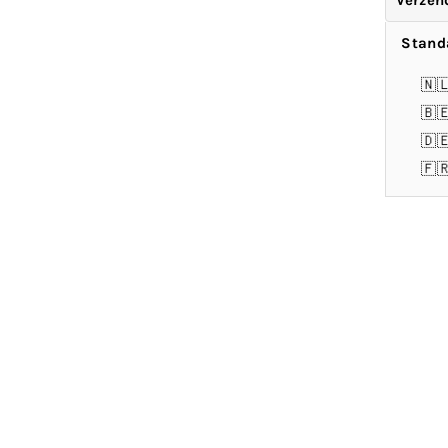
Verzen
Stand
🇳
🇧
🇩
🇫