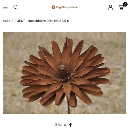
0
Huis
|
ROEST - roestbloem 90.HT90838-0
Share: