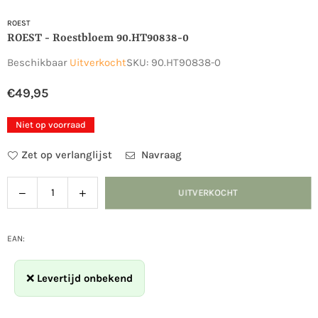
ROEST
ROEST - Roestbloem 90.HT90838-0
Beschikbaar
Uitverkocht
SKU:
90.HT90838-0
€49,95
Normale
prijs
Niet op voorraad
Zet op verlanglijst
Navraag
Verlaag
Verhoog
UITVERKOCHT
Hoeveelheid
de
de
hoeveelheid
hoeveelheid
voor
voor
EAN:
ROEST
ROEST
-
-
❌
Levertijd onbekend
roestbloem
roestbloem
90.HT90838-
90.HT90838-
0
0