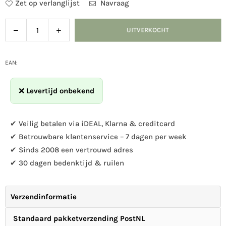
Zet op verlanglijst
Navraag
Verlaag
Verhoog
UITVERKOCHT
Hoeveelheid
de
de
hoeveelheid
hoeveelheid
voor
voor
EAN:
Zonnebloempitten
Zonnebloempitten
❌
Levertijd onbekend
✔ Veilig betalen via iDEAL, Klarna & creditcard
✔ Betrouwbare klantenservice – 7 dagen per week
✔ Sinds 2008 een vertrouwd adres
✔ 30 dagen bedenktijd & ruilen
Verzendinformatie
Standaard pakketverzending PostNL