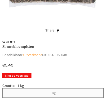
Share:
CJ Wildlife
Zonnebloempitten
Beschikbaar
Uitverkocht
SKU:
149950619
€5,49
Normale
prijs
Niet op voorraad
Grootte:
1 kg
1 kg