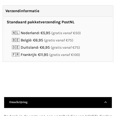
Verzendinformatie
Standaard pakketverzending PostNL
🇳🇱 Nederland: €5,95
(gratis vanaf €50)
🇧🇪 België: €6,95
(gratis vanaf €75)
🇩🇪 Duitsland: €6,95
(gratis vanaf €75)
🇫🇷 Frankrijk: €11,95
(gratis vanaf €100)
Omschrijving