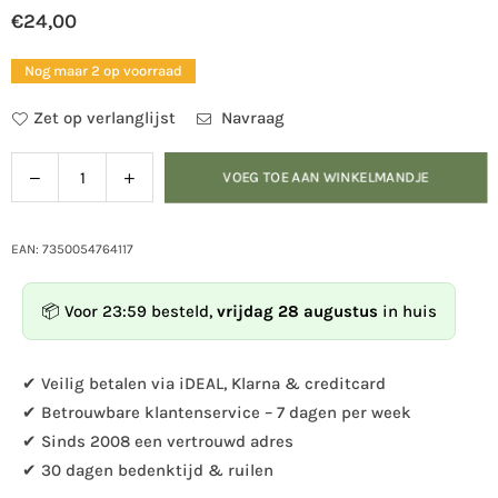
€24,00
Normale
prijs
Nog maar 2 op voorraad
Zet op verlanglijst
Navraag
Verlaag
Verhoog
VOEG TOE AAN WINKELMANDJE
Hoeveelheid
de
de
hoeveelheid
hoeveelheid
voor
voor
EAN: 7350054764117
Wildlife
Wildlife
Garden
Garden
📦 Voor 23:59 besteld,
vrijdag 28 augustus
in huis
-
-
Kledinghaak
Kledinghaak
Vogelbekdier
Vogelbekdier
✔ Veilig betalen via iDEAL, Klarna & creditcard
✔ Betrouwbare klantenservice – 7 dagen per week
✔ Sinds 2008 een vertrouwd adres
✔ 30 dagen bedenktijd & ruilen