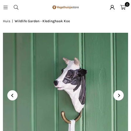
0
Huis
|
Wildlife Garden - Kledinghaak Koe