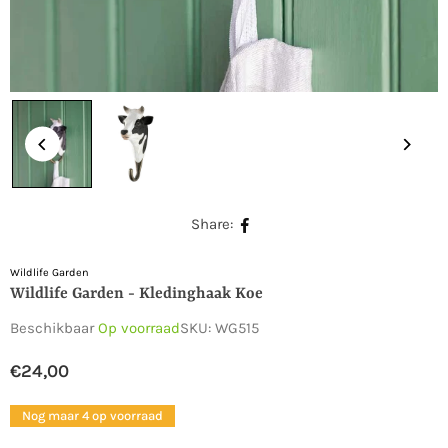
Share:
Wildlife Garden
Wildlife Garden - Kledinghaak Koe
Beschikbaar
Op voorraad
SKU:
WG515
€24,00
Normale
prijs
Nog maar 4 op voorraad