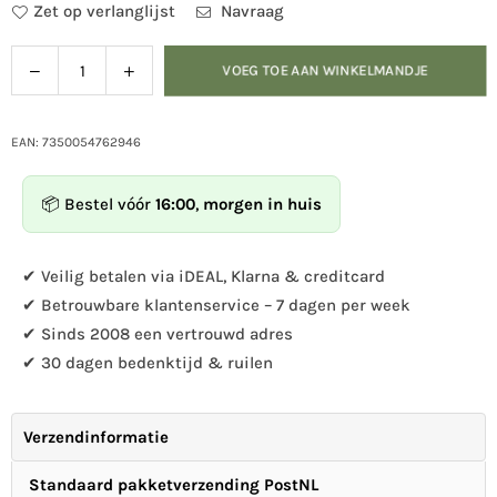
Zet op verlanglijst
Navraag
Verlaag
Verhoog
VOEG TOE AAN WINKELMANDJE
Hoeveelheid
de
de
hoeveelheid
hoeveelheid
voor
voor
EAN: 7350054762946
Wildlife
Wildlife
Garden
Garden
📦 Bestel vóór
16:00
,
morgen in huis
-
-
Kledinghaak
Kledinghaak
Koe
Koe
✔ Veilig betalen via iDEAL, Klarna & creditcard
✔ Betrouwbare klantenservice – 7 dagen per week
✔ Sinds 2008 een vertrouwd adres
✔ 30 dagen bedenktijd & ruilen
Verzendinformatie
Standaard pakketverzending PostNL