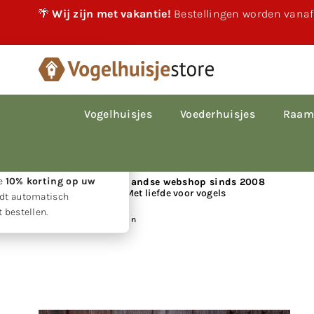
🌴
Wij zijn met vakantie!
Bestellingen worden vanaf
×
akantie!
 vakantie gewoon
le bestellingen worden
Vogelhuisjes
Voederhuisjes
Raam
p volgorde van
den.
w geduld ontvangt u
ie
10% korting op uw
📍 Nederlandse webshop sinds 2008
Met liefde voor vogels
rdt automatisch
 bestellen.
Huis
|
Vogelhuis Simon