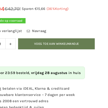
04
€42,70
|
Sparen
€15,66
(
36
%Korting)
de op voorraad
 verlanglijst
Navraag
ag
Verhoog
VOEG TOE AAN WINKELMANDJE
eid
de
eelheid
hoeveelheid
voor
huis
Vogelhuis
n
Simon
oor 23:59 besteld,
vrijdag 28 augustus
in huis
g betalen via iDEAL, Klarna & creditcard
ouwbare klantenservice – 7 dagen per week
s 2008 een vertrouwd adres
agen bedenktijd & ruilen