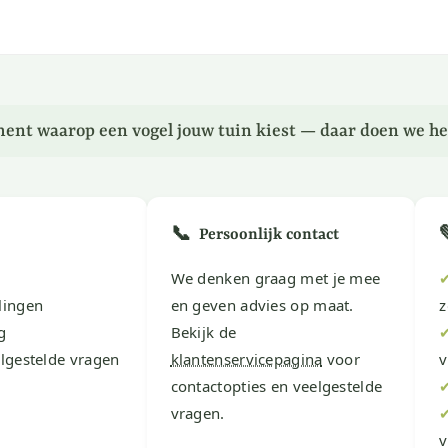
ent waarop een vogel jouw tuin kiest — daar doen we he
📞
Persoonlijk contact
We denken graag met je mee
lingen
en geven advies op maat.
z
g
Bekijk de
lgestelde vragen
klantenservicepagina
voor
v
contactopties en veelgestelde
vragen.
v