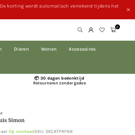
. De korting wordt automatisch verrekend tijdens het
0
n
Dieren
Wonen
Accessoires
📦 30 dagen bedenktijd
Retourneren zonder gedoe
ld
uis Simon
baar
Op voorraad
SKU:
SKCATPRFNB