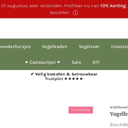
 27 augustus weer verzonden. Profiteer nu van
10% korting
bestellen.
ⓘ
voederhuisjes
Vogelbaden
Vogelvoer
Insecte
♥︎ Cadeautips! ♥︎
Sale
DYI
✔ Veilig bestellen & betrouwbaar
Trustpilot ★★★★★
Wildlifewor
Uitverkoop
Vogelh
Beschik