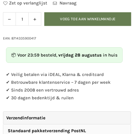
Zet op verlanglijst
Navraag
Verlaag
Verhoog
VOEG TOE AAN WINKELMANDJE
Hoeveelheid
de
de
hoeveelheid
hoeveelheid
voor
voor
EAN: 8714335900417
Vogelbescherming
Vogelbescherming
Nestkast
Nestkast
📦 Voor 23:59 besteld,
vrijdag 28 augustus
in huis
Portland,
Portland,
Ø
Ø
28
28
✔ Veilig betalen via iDEAL, Klarna & creditcard
mm
mm
✔ Betrouwbare klantenservice – 7 dagen per week
✔ Sinds 2008 een vertrouwd adres
✔ 30 dagen bedenktijd & ruilen
Verzendinformatie
Standaard pakketverzending PostNL