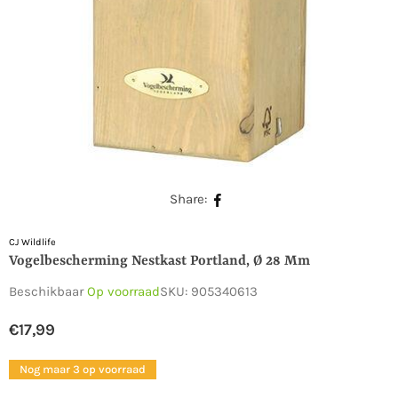
Share:
CJ Wildlife
Vogelbescherming Nestkast Portland, Ø 28 Mm
Beschikbaar
Op voorraad
SKU:
905340613
€17,99
Normale
prijs
Nog maar 3 op voorraad