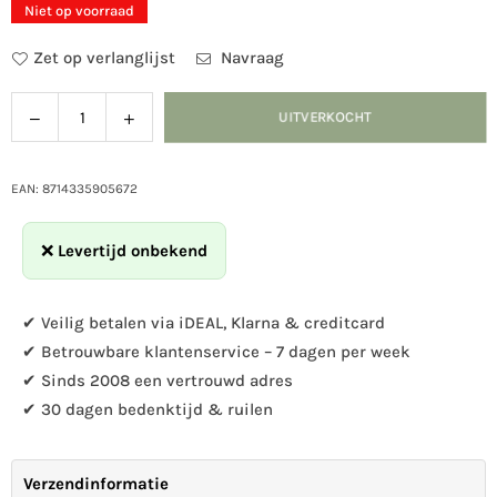
Niet op voorraad
Zet op verlanglijst
Navraag
Verlaag
Verhoog
UITVERKOCHT
Hoeveelheid
de
de
hoeveelheid
hoeveelheid
voor
voor
EAN: 8714335905672
Vogelbescherming
Vogelbescherming
Nestkast
Nestkast
❌
Levertijd onbekend
Minnesota
Minnesota
leisteen,
leisteen,
Ø
Ø
✔ Veilig betalen via iDEAL, Klarna & creditcard
32
32
✔ Betrouwbare klantenservice – 7 dagen per week
mm
mm
✔ Sinds 2008 een vertrouwd adres
✔ 30 dagen bedenktijd & ruilen
Verzendinformatie