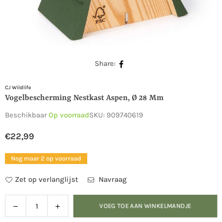
Share:
CJ Wildlife
Vogelbescherming Nestkast Aspen, Ø 28 Mm
Beschikbaar
Op voorraad
SKU:
909740619
€22,99
Normale
prijs
Nog maar 2 op voorraad
Zet op verlanglijst
Navraag
Verlaag
Verhoog
VOEG TOE AAN WINKELMANDJE
Hoeveelheid
de
de