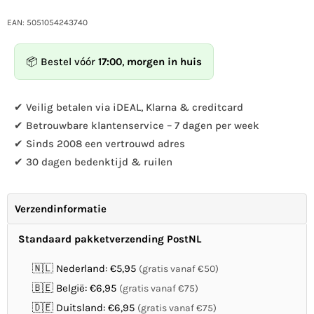
hoeveelheid
hoeveelheid
voor
voor
EAN: 5051054243740
Vogelbescherming
Vogelbescherming
Nestkast
Nestkast
📦 Bestel vóór
17:00
,
morgen in huis
Aspen,
Aspen,
Ø
Ø
28
28
✔ Veilig betalen via iDEAL, Klarna & creditcard
mm
mm
✔ Betrouwbare klantenservice – 7 dagen per week
✔ Sinds 2008 een vertrouwd adres
✔ 30 dagen bedenktijd & ruilen
Verzendinformatie
Standaard pakketverzending PostNL
🇳🇱 Nederland: €5,95
(gratis vanaf €50)
🇧🇪 België: €6,95
(gratis vanaf €75)
🇩🇪 Duitsland: €6,95
(gratis vanaf €75)