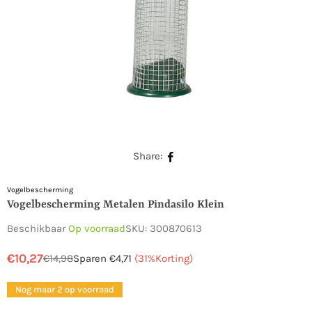
Share:
Vogelbescherming
Vogelbescherming Metalen Pindasilo Klein
Beschikbaar
Op voorraad
SKU:
300870613
€10,27
€14,98
Sparen
€4,71
(
31
%Korting)
Normale
prijs
Nog maar 2 op voorraad