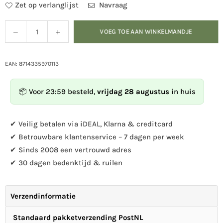
Zet op verlanglijst
Navraag
Verlaag
Verhoog
VOEG TOE AAN WINKELMANDJE
Hoeveelheid
de
de
hoeveelheid
hoeveelheid
voor
voor
EAN: 8714335970113
Vogelbescherming
Vogelbescherming
Metalen
Metalen
📦 Voor 23:59 besteld,
vrijdag 28 augustus
in huis
pindasilo
pindasilo
klein
klein
✔ Veilig betalen via iDEAL, Klarna & creditcard
✔ Betrouwbare klantenservice – 7 dagen per week
✔ Sinds 2008 een vertrouwd adres
✔ 30 dagen bedenktijd & ruilen
Verzendinformatie
Standaard pakketverzending PostNL