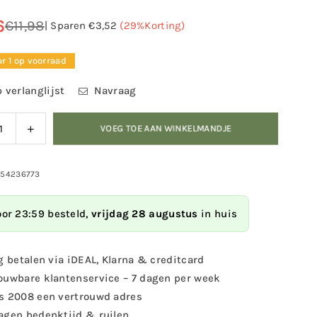
6
€11,98
|
Sparen
€3,52
(
29
%Korting)
r 1 op voorraad
 verlanglijst
Navraag
ag
Verhoog
VOEG TOE AAN WINKELMANDJE
eid
de
eelheid
hoeveelheid
voor
054236773
lbescherming
Vogelbescherming
tenhuis
Insectenhuis
oor 23:59 besteld,
vrijdag 28 augustus
in huis
ga
Tortuga
g betalen via iDEAL, Klarna & creditcard
ouwbare klantenservice – 7 dagen per week
s 2008 een vertrouwd adres
agen bedenktijd & ruilen