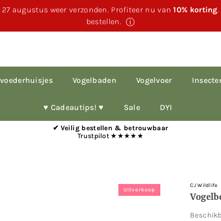
 27 augustus weer verzonden. Profiteer nu van
10% korting
bestellen.
ⓘ
voederhuisjes
Vogelbaden
Vogelvoer
Insecte
♥︎ Cadeautips! ♥︎
Sale
DYI
✔ Veilig bestellen & betrouwbaar
Trustpilot ★★★★★
CJ Wildlife
Uitverkoop
Vogelb
Beschik