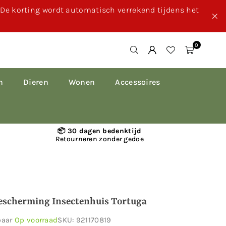
. De korting wordt automatisch verrekend tijdens het
0
n
Dieren
Wonen
Accessoires
📦 30 dagen bedenktijd
Retourneren zonder gedoe
escherming Insectenhuis Tortuga
baar
Op voorraad
SKU:
921170819