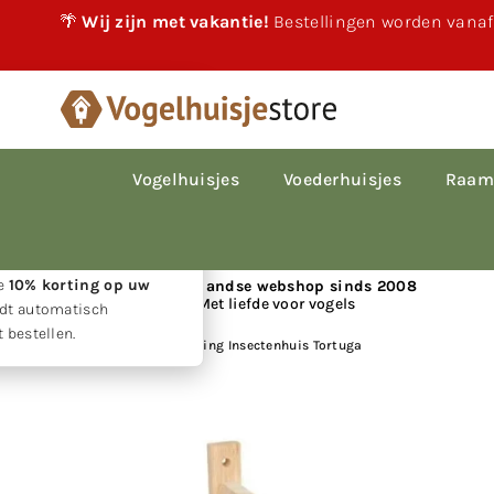
🌴
Wij zijn met vakantie!
Bestellingen worden vanaf
×
akantie!
 vakantie gewoon
le bestellingen worden
Vogelhuisjes
Voederhuisjes
Raam
p volgorde van
den.
w geduld ontvangt u
ie
10% korting op uw
📍 Nederlandse webshop sinds 2008
Met liefde voor vogels
rdt automatisch
 bestellen.
Huis
|
Vogelbescherming Insectenhuis Tortuga