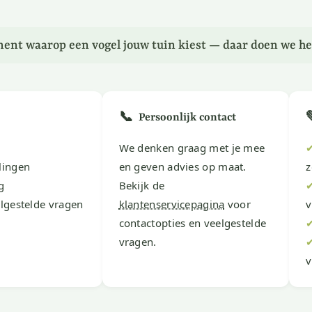
ent waarop een vogel jouw tuin kiest — daar doen we he
📞
Persoonlijk contact
We denken graag met je mee
lingen
en geven advies op maat.
z
g
Bekijk de
lgestelde vragen
klantenservicepagina
voor
v
contactopties en veelgestelde
vragen.
v