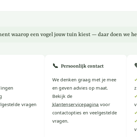
ent waarop een vogel jouw tuin kiest — daar doen we he
📞
Persoonlijk contact
We denken graag met je mee
lingen
en geven advies op maat.
z
g
Bekijk de
lgestelde vragen
klantenservicepagina
voor
v
contactopties en veelgestelde
vragen.
v