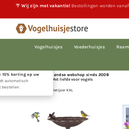
🌴
Wij zijn met vakantie!
Bestellingen worden vanaf
×
akantie!
 vakantie gewoon
le bestellingen worden
Vogelhuisjes
Voederhuisjes
Raam
p volgorde van
den.
w geduld ontvangt u
ie
10% korting op uw
📍 Nederlandse webshop sinds 2008
Met liefde voor vogels
rdt automatisch
 bestellen.
Huis
|
Vogelbad van gietijzer XXL