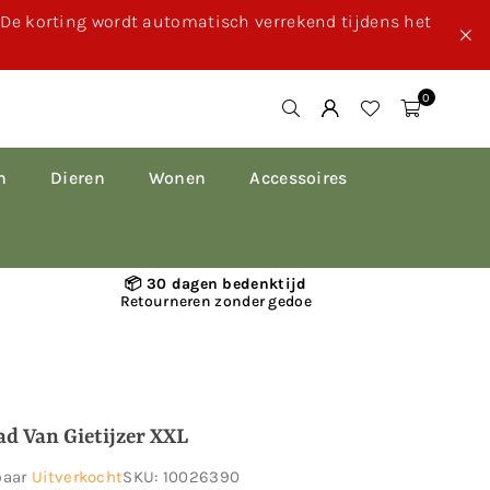
. De korting wordt automatisch verrekend tijdens het
0
n
Dieren
Wonen
Accessoires
📦 30 dagen bedenktijd
Retourneren zonder gedoe
ad Van Gietijzer XXL
baar
Uitverkocht
SKU:
10026390