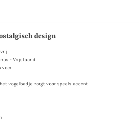
ostalgisch design
vrij
rras - Vrijstaand
n voer
et vogelbadje zorgt voor speels accent
en