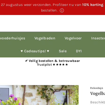
 27 augustus weer verzonden. Profiteer nu van
10% korting
bestellen.
ⓘ
voederhuisjes
Vogelbaden
Vogelvoer
Insecte
♥︎ Cadeautips! ♥︎
Sale
DYI
✔ Veilig bestellen & betrouwbaar
Trustpilot ★★★★★
Relaxdays
Vogelb
Beschik