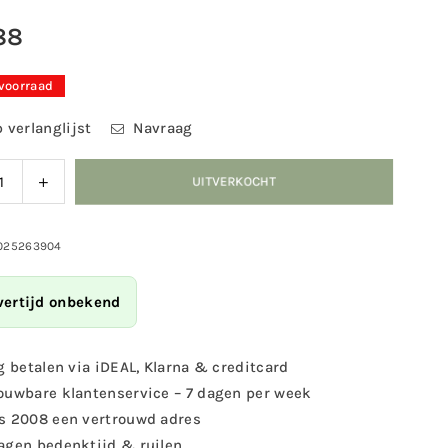
88
 voorraad
 verlanglijst
Navraag
ag
Verhoog
UITVERKOCHT
eid
de
eelheid
hoeveelheid
voor
025263904
lbad
Vogelbad
van
vertijd onbekend
zer
gietijzer
XXL
g betalen via iDEAL, Klarna & creditcard
ouwbare klantenservice – 7 dagen per week
s 2008 een vertrouwd adres
agen bedenktijd & ruilen