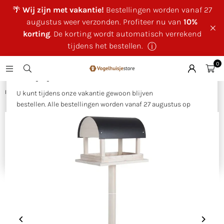
🌴
Wij zijn met vakantie!
Bestellingen worden vanaf 27
augustus weer verzonden. Profiteer nu van
10%
korting
. De korting wordt automatisch verrekend
tijdens het bestellen.
ⓘ
0
×
🌴 Wij zijn met vakantie!
Huis
|
Voederhuis Londen incl voet creme
U kunt tijdens onze vakantie gewoon blijven
bestellen. Alle bestellingen worden vanaf 27 augustus op
volgorde van binnenkomst verzonden.
Als bedankje voor uw geduld ontvangt u tijdens onze
vakantie
10% korting op uw bestelling
. Deze wordt
automatisch verrekend tijdens het bestellen.