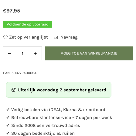
€97,95
Normale
prijs
Voldoende op voorraad
Zet op verlanglijst
Navraag
Verlaag
Verhoog
VOEG TOE AAN WINKELMANDJE
Hoeveelheid
de
de
hoeveelheid
hoeveelheid
voor
voor
EAN: 5907724306942
Voederhuis
Voederhuis
Londen
Londen
📦
Uiterlijk woensdag 2 september geleverd
incl
incl
voet
voet
creme
creme
✔ Veilig betalen via iDEAL, Klarna & creditcard
✔ Betrouwbare klantenservice – 7 dagen per week
✔ Sinds 2008 een vertrouwd adres
✔ 30 dagen bedenktijd & ruilen