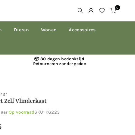
0
n
Dieren
Wonen
Accessoires
📦 30 dagen bedenktijd
Retourneren zonder gedoe
esign
t Zelf Vlinderkast
baar
Op voorraad
SKU:
KG223
5