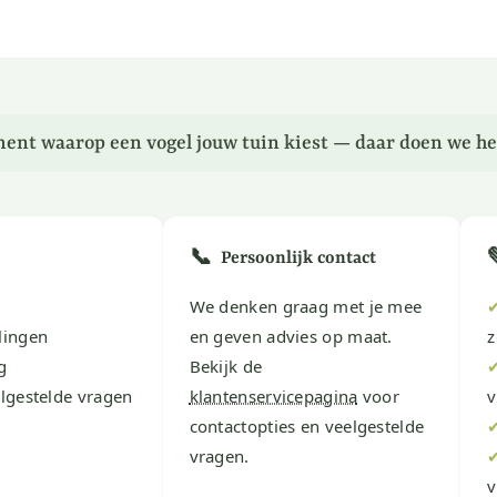
ent waarop een vogel jouw tuin kiest — daar doen we he
📞
Persoonlijk contact
We denken graag met je mee
lingen
en geven advies op maat.
z
g
Bekijk de
lgestelde vragen
klantenservicepagina
voor
v
contactopties en veelgestelde
vragen.
v