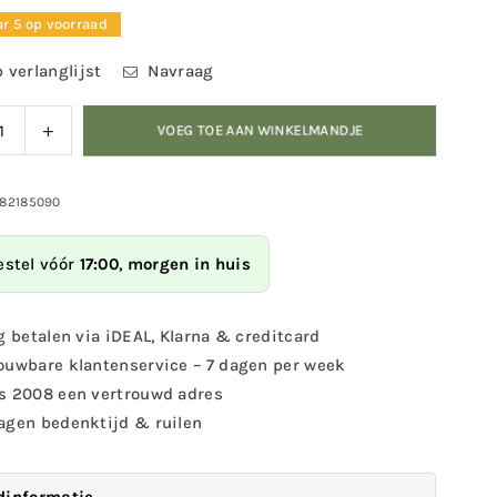
r 5 op voorraad
 verlanglijst
Navraag
ag
Verhoog
VOEG TOE AAN WINKELMANDJE
eid
de
eelheid
hoeveelheid
voor
982185090
Verf
het
estel vóór
17:00
,
morgen in huis
zelf
erkast
vlinderkast
g betalen via iDEAL, Klarna & creditcard
ouwbare klantenservice – 7 dagen per week
s 2008 een vertrouwd adres
agen bedenktijd & ruilen