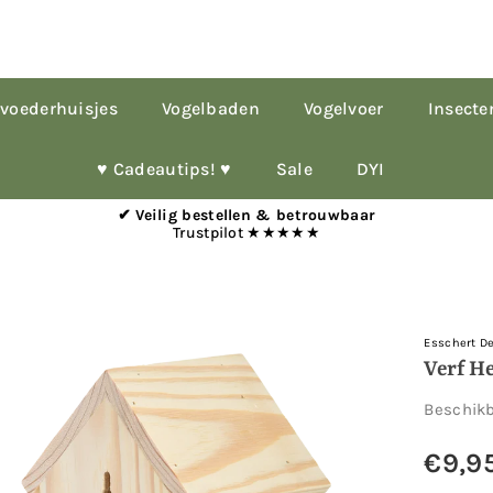
voederhuisjes
Vogelbaden
Vogelvoer
Insecte
♥︎ Cadeautips! ♥︎
Sale
DYI
✔ Veilig bestellen & betrouwbaar
Trustpilot ★★★★★
Esschert D
Verf He
Beschik
€9,9
Normale