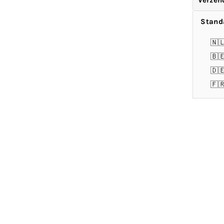
Verzen
Stand
🇳
🇧
🇩
🇫