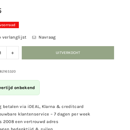
5
 voorraad
 verlanglijst
Navraag
ag
Verhoog
UITVERKOCHT
eid
de
eelheid
hoeveelheid
voor
982165320
ivoer
Strooivoer
1
vertijd onbekend
kg
|
ogel
Tuinvogel
g betalen via iDEAL, Klarna & creditcard
voer
ouwbare klantenservice – 7 dagen per week
mix
s 2008 een vertrouwd adres
agen bedenktijd & ruilen