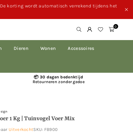
. De korting wordt automatisch verrekend tijdens het
0
n
Dieren
Wonen
Accessoires
📦 30 dagen bedenktijd
Retourneren zonder gedoe
esign
oer 1 Kg | Tuinvogel Voer Mix
baar
Uitverkocht
SKU:
FB900