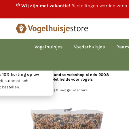
🌴
Wij zijn met vakantie!
Bestellingen worden vanaf
×
akantie!
 vakantie gewoon
le bestellingen worden
Vogelhuisjes
Voederhuisjes
Raam
p volgorde van
den.
w geduld ontvangt u
ie
10% korting op uw
📍 Nederlandse webshop sinds 2008
Met liefde voor vogels
rdt automatisch
 bestellen.
Huis
|
Strooivoer 1 kg | Tuinvogel voer mix