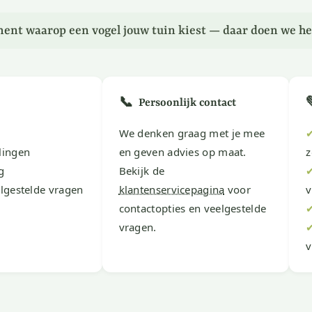
ent waarop een vogel jouw tuin kiest — daar doen we he
📞
Persoonlijk contact
We denken graag met je mee
lingen
en geven advies op maat.
z
g
Bekijk de
lgestelde vragen
klantenservicepagina
voor
v
contactopties en veelgestelde
vragen.
v