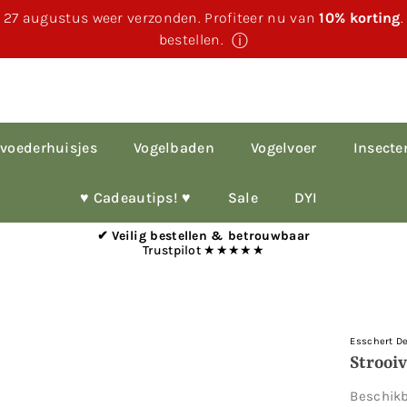
 27 augustus weer verzonden. Profiteer nu van
10% korting
bestellen.
ⓘ
voederhuisjes
Vogelbaden
Vogelvoer
Insecte
♥︎ Cadeautips! ♥︎
Sale
DYI
✔ Veilig bestellen & betrouwbaar
Trustpilot ★★★★★
Esschert D
Strooiv
Beschik