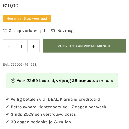
€10,00
Normale
prijs
Nog maar 3 op voorraad
Zet op verlanglijst
Navraag
Verlaag
Verhoog
VOEG TOE AAN WINKELMANDJE
Hoeveelheid
de
de
hoeveelheid
hoeveelheid
voor
voor
EAN: 7350054764568
Servetring
Servetring
moeras
moeras
📦 Voor 23:59 besteld,
vrijdag 28 augustus
in huis
tit
tit
✔ Veilig betalen via iDEAL, Klarna & creditcard
✔ Betrouwbare klantenservice – 7 dagen per week
✔ Sinds 2008 een vertrouwd adres
✔ 30 dagen bedenktijd & ruilen