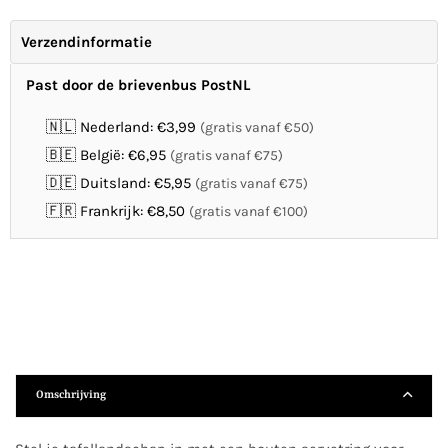
Verzendinformatie
Past door de brievenbus PostNL
🇳🇱 Nederland: €3,99
(gratis vanaf €50)
🇧🇪 België: €6,95
(gratis vanaf €75)
🇩🇪 Duitsland: €5,95
(gratis vanaf €75)
🇫🇷 Frankrijk: €8,50
(gratis vanaf €100)
Omschrijving