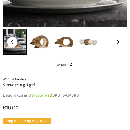
Share:
Wildlife Garden
Servetring Egel
Beschikbaar
Op voorraad
SKU:
WG4566
€10,00
Normale
prijs
Nog maar 2 op voorraad