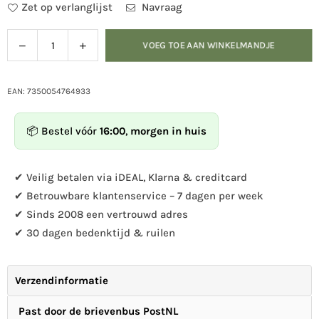
Zet op verlanglijst
Navraag
Verlaag
Verhoog
VOEG TOE AAN WINKELMANDJE
Hoeveelheid
de
de
hoeveelheid
hoeveelheid
voor
voor
EAN: 7350054764933
Servetring
Servetring
Egel
Egel
📦 Bestel vóór
16:00
,
morgen in huis
✔ Veilig betalen via iDEAL, Klarna & creditcard
✔ Betrouwbare klantenservice – 7 dagen per week
✔ Sinds 2008 een vertrouwd adres
✔ 30 dagen bedenktijd & ruilen
Verzendinformatie
Past door de brievenbus PostNL