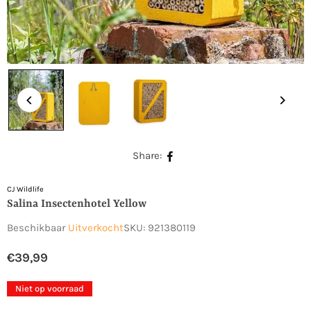
Share:
CJ Wildlife
Salina Insectenhotel Yellow
Beschikbaar
Uitverkocht
SKU:
921380119
€39,99
Normale
prijs
Niet op voorraad