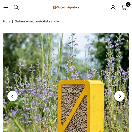
0
Huis
|
Salina insectenhotel yellow