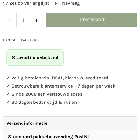
Zet op verlanglijst
Navraag
Verlaag
Verhoog
UITVERKOCHT
Hoeveelheid
de
de
hoeveelheid
hoeveelheid
voor
voor
EAN: 5051054283821
Salina
Salina
insectenhotel
insectenhotel
❌
Levertijd onbekend
yellow
yellow
✔ Veilig betalen via iDEAL, Klarna & creditcard
✔ Betrouwbare klantenservice – 7 dagen per week
✔ Sinds 2008 een vertrouwd adres
✔ 30 dagen bedenktijd & ruilen
Verzendinformatie
Standaard pakketverzending PostNL