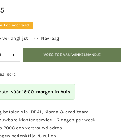
95
r 1 op voorraad
 verlanglijst
Navraag
ag
Verhoog
VOEG TOE AAN WINKELMANDJE
eid
de
eelheid
hoeveelheid
voor
982115042
voederhuis
Raamvoederhuis
parant
transparant
estel vóór
16:00
,
morgen in huis
enkel
–
acryl
g betalen via iDEAL, Klarna & creditcard
voederhuis
raamvoederhuis
ouwbare klantenservice – 7 dagen per week
met
s 2008 een vertrouwd adres
2
agen bedenktijd & ruilen
nappen
zuignappen