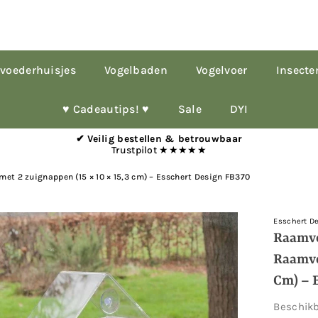
voederhuisjes
Vogelbaden
Vogelvoer
Insecte
♥︎ Cadeautips! ♥︎
Sale
DYI
✔ Veilig bestellen & betrouwbaar
Trustpilot ★★★★★
et 2 zuignappen (15 × 10 × 15,3 cm) – Esschert Design FB370
Esschert D
Raamvo
Raamvo
Cm) – 
Beschik