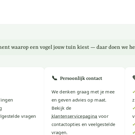
ent waarop een vogel jouw tuin kiest — daar doen we he
📞
Persoonlijk contact
We denken graag met je mee
lingen
en geven advies op maat.
z
g
Bekijk de
lgestelde vragen
klantenservicepagina
voor
v
contactopties en veelgestelde
vragen.