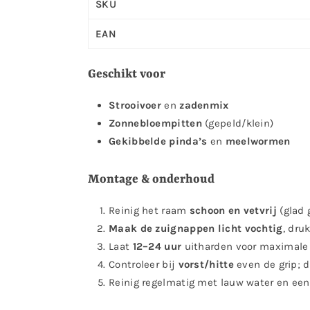
SKU
EAN
Geschikt voor
Strooivoer
en
zadenmix
Zonnebloempitten
(gepeld/klein)
Gekibbelde pinda’s
en
meelwormen
Montage & onderhoud
Reinig het raam
schoon en vetvrij
(glad g
Maak de zuignappen licht vochtig
, dru
Laat
12–24 uur
uitharden voor maximale 
Controleer bij
vorst/hitte
even de grip; 
Reinig regelmatig met lauw water en een