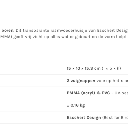
 boren.
Dit transparante raamvoederhuisje van Esschert Desig
PMMA) geeft vrij zicht op alles wat er gebeurt en de vorm help
15 × 10 × 15,3 cm
(l × b × h)
2 zuignappen
voor op het ra
PMMA (acryl) & PVC
– UV-bes
±
0,16 kg
Esschert Design
(Best for Bir