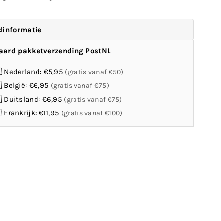
(15
×
10
dinformatie
×
aard pakketverzending PostNL
15,3
cm)
 Nederland: €5,95
(gratis vanaf €50)
–
ert
Esschert
 België: €6,95
(gratis vanaf €75)
gn
Design
 Duitsland: €6,95
(gratis vanaf €75)
0
FB370
 Frankrijk: €11,95
(gratis vanaf €100)