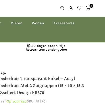
0
n
Dieren
Wonen
Accessoires
📦 30 dagen bedenktijd
Retourneren zonder gedoe
esign
ederhuis Transparant Enkel – Acryl
ederhuis Met 2 Zuignappen (15 × 10 × 15,3
Esschert Design FB370
baar
Op voorraad
SKU:
FB370