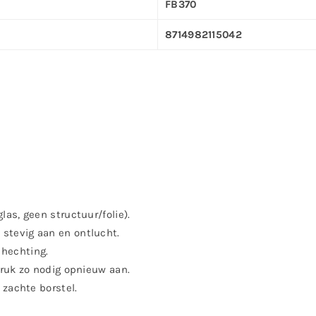
FB370
8714982115042
las, geen structuur/folie).
k stevig aan en ontlucht.
hechting.
druk zo nodig opnieuw aan.
 zachte borstel.