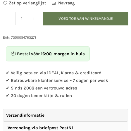
Zet op verlanglijst
Navraag
Verlaag
Verhoog
VOEG TOE AAN WINKELMANDJE
Hoeveelheid
de
de
hoeveelheid
hoeveelheid
voor
voor
EAN: 7350054763271
Pen
Pen
Vlaamse
Vlaamse
📦 Bestel vóór
16:00
,
morgen in huis
Gaai
Gaai
✔ Veilig betalen via iDEAL, Klarna & creditcard
✔ Betrouwbare klantenservice – 7 dagen per week
✔ Sinds 2008 een vertrouwd adres
✔ 30 dagen bedenktijd & ruilen
Verzendinformatie
Verzending via briefpost PostNL