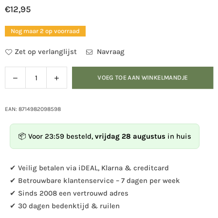
€12,95
Normale
prijs
Nog maar 2 op voorraad
Zet op verlanglijst
Navraag
Verlaag
Verhoog
VOEG TOE AAN WINKELMANDJE
Hoeveelheid
de
de
hoeveelheid
hoeveelheid
voor
voor
EAN: 8714982098598
Nestkast
Nestkast
pimpelmees
pimpelmees
📦 Voor 23:59 besteld,
vrijdag 28 augustus
in huis
silhouet
silhouet
✔ Veilig betalen via iDEAL, Klarna & creditcard
✔ Betrouwbare klantenservice – 7 dagen per week
✔ Sinds 2008 een vertrouwd adres
✔ 30 dagen bedenktijd & ruilen