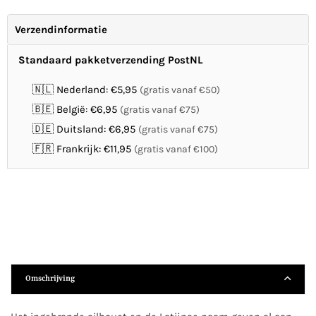
Verzendinformatie
Standaard pakketverzending PostNL
🇳🇱 Nederland: €5,95
(gratis vanaf €50)
🇧🇪 België: €6,95
(gratis vanaf €75)
🇩🇪 Duitsland: €6,95
(gratis vanaf €75)
🇫🇷 Frankrijk: €11,95
(gratis vanaf €100)
Omschrijving