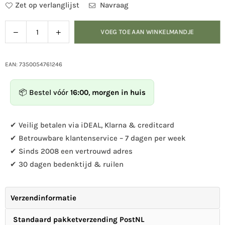
Zet op verlanglijst
Navraag
Verlaag
Verhoog
VOEG TOE AAN WINKELMANDJE
Hoeveelheid
de
de
hoeveelheid
hoeveelheid
voor
voor
EAN: 7350054761246
Multiholk
Multiholk
Black
Black
📦 Bestel vóór
16:00
,
morgen in huis
Cottage
Cottage
vogelhuisje/voederhuisje
vogelhuisje/voederhuisje
✔ Veilig betalen via iDEAL, Klarna & creditcard
✔ Betrouwbare klantenservice – 7 dagen per week
✔ Sinds 2008 een vertrouwd adres
✔ 30 dagen bedenktijd & ruilen
Verzendinformatie
Standaard pakketverzending PostNL