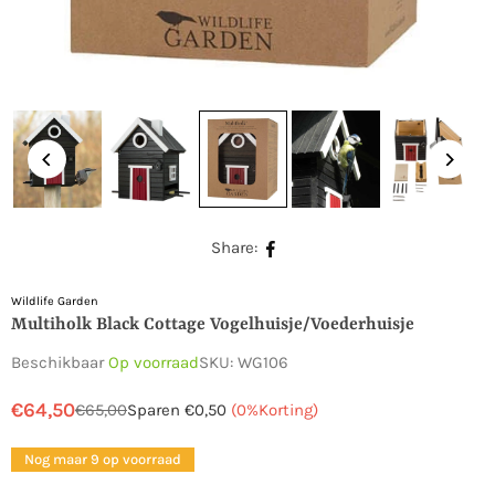
Share:
Wildlife Garden
Multiholk Black Cottage Vogelhuisje/voederhuisje
Beschikbaar
Op voorraad
SKU:
WG106
€64,50
€65,00
Sparen
€0,50
(
0
%Korting)
Normale
prijs
Nog maar 9 op voorraad