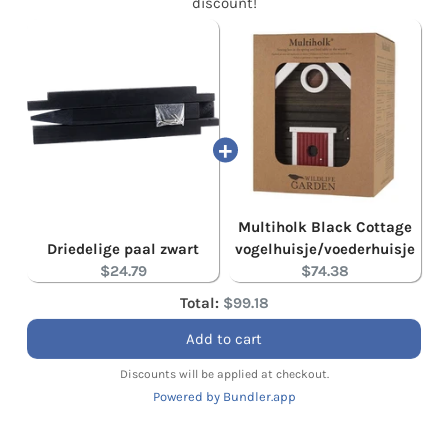
discount!
Multiholk Black Cottage
Driedelige paal zwart
vogelhuisje/voederhuisje
$24.79
$74.38
Total:
$99.18
Add to cart
Discounts will be applied at checkout.
Powered by Bundler.app