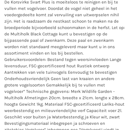
De Korsvirke Svart Plus is moeiteloos te reinigen en bij te
vullen met vogelvoer. Doordat de vogel niet geheel in het
voedergedeelte komt zal vervuiling van uitwerpselen nihil
zijn. Het is raadzaam de nestkast schoon te maken na de
broedperiode bijvoorbeeld schoonmaken in de herfst. Let op:
de Multiholk Black Cottage kunt u bevestigen op de
bijpassende paal of zwenkarm. Deze paal en zwenkarm
worden niet standaard meegeleverd maar kunt u in ons
assortiment vinden en los bij bestellen.
Gebruikersvoordelen: Bestand tegen weersinvloeden Lange
levensduur, FSC-gecertificeerd hout Rustiek ontwerp
Aantrekken van vele tuinvogels Eenvoudig te bevestigen
Onderhoudsvriendelijk Geen last van kraaien en andere
grotere vogelsoorten Gemakkelijk bij te vullen met
vogelvoer* Technische gegevens: Merk Wildlife Garden -
Multiholk Afmetingen 20cm. breedte x 21cm. lengte x 28cm.
hoogte Gewicht 1kg. Materiaal FSC-gecertificeerd Lariks-hout
weerbestendig en milieuvriendelijke verf Capaciteit voer 2l.
Geschikt voor buiten ja Waterbestendig ja Kleur wit, zwart
Bevestigingsmateriaal inbegrepen ja schroeven en
zitstokjes Vogelvoer* inbegrepen nee *VogelvoerU vindt in