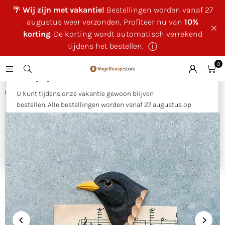
🌴
Wij zijn met vakantie!
Bestellingen worden vanaf 27
augustus weer verzonden. Profiteer nu van
10%
korting
. De korting wordt automatisch verrekend
tijdens het bestellen.
ⓘ
0
×
🌴 Wij zijn met vakantie!
Huis
|
Magneet - Merel
U kunt tijdens onze vakantie gewoon blijven
bestellen. Alle bestellingen worden vanaf 27 augustus op
volgorde van binnenkomst verzonden.
Als bedankje voor uw geduld ontvangt u tijdens onze
vakantie
10% korting op uw bestelling
. Deze wordt
automatisch verrekend tijdens het bestellen.