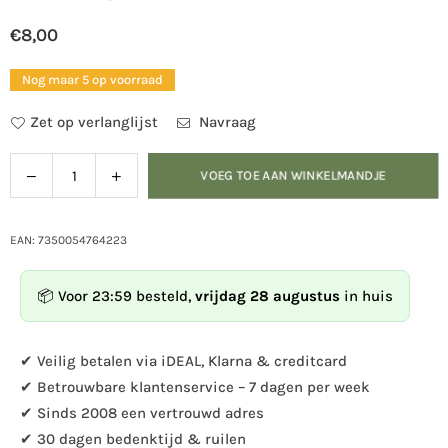
€8,00
Normale
prijs
Nog maar 5 op voorraad
Zet op verlanglijst
Navraag
Verlaag
Verhoog
VOEG TOE AAN WINKELMANDJE
Hoeveelheid
de
de
hoeveelheid
hoeveelheid
voor
voor
EAN: 7350054764223
Magneet
Magneet
-
-
📦 Voor 23:59 besteld,
vrijdag 28 augustus
in huis
Merel
Merel
✔ Veilig betalen via iDEAL, Klarna & creditcard
✔ Betrouwbare klantenservice – 7 dagen per week
✔ Sinds 2008 een vertrouwd adres
✔ 30 dagen bedenktijd & ruilen