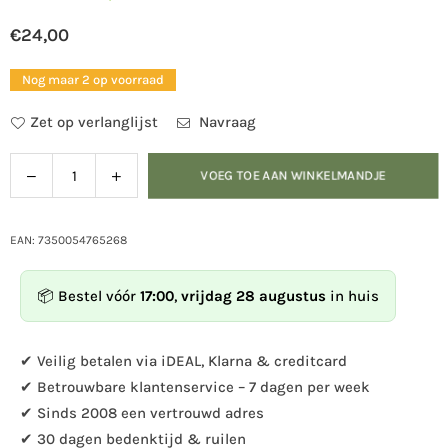
€24,00
Normale
prijs
Nog maar 2 op voorraad
Zet op verlanglijst
Navraag
Verlaag
Verhoog
VOEG TOE AAN WINKELMANDJE
Hoeveelheid
de
de
hoeveelheid
hoeveelheid
voor
voor
EAN: 7350054765268
Haak
Haak
Sneeuwuil
Sneeuwuil
📦 Bestel vóór
17:00
,
vrijdag 28 augustus
in huis
✔ Veilig betalen via iDEAL, Klarna & creditcard
✔ Betrouwbare klantenservice – 7 dagen per week
✔ Sinds 2008 een vertrouwd adres
✔ 30 dagen bedenktijd & ruilen