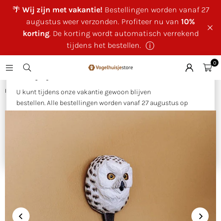
🌴
Wij zijn met vakantie!
Bestellingen worden vanaf 27
augustus weer verzonden. Profiteer nu van
10%
korting
. De korting wordt automatisch verrekend
tijdens het bestellen.
ⓘ
0
×
🌴 Wij zijn met vakantie!
Huis
|
Haak Sneeuwuil
U kunt tijdens onze vakantie gewoon blijven
bestellen. Alle bestellingen worden vanaf 27 augustus op
volgorde van binnenkomst verzonden.
Als bedankje voor uw geduld ontvangt u tijdens onze
vakantie
10% korting op uw bestelling
. Deze wordt
automatisch verrekend tijdens het bestellen.