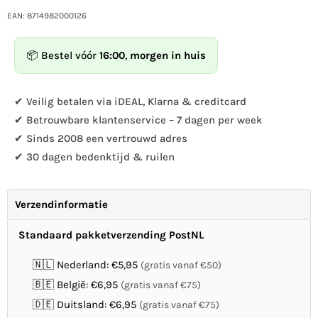
hoeveelheid
hoeveelheid
voor
voor
EAN: 8714982000126
Esschert
Esschert
design
design
📦 Bestel vóór
16:00
,
morgen in huis
-
-
Observatienestkast
Observatienestkast
✔ Veilig betalen via iDEAL, Klarna & creditcard
✔ Betrouwbare klantenservice – 7 dagen per week
✔ Sinds 2008 een vertrouwd adres
✔ 30 dagen bedenktijd & ruilen
Verzendinformatie
Standaard pakketverzending PostNL
🇳🇱 Nederland: €5,95
(gratis vanaf €50)
🇧🇪 België: €6,95
(gratis vanaf €75)
🇩🇪 Duitsland: €6,95
(gratis vanaf €75)