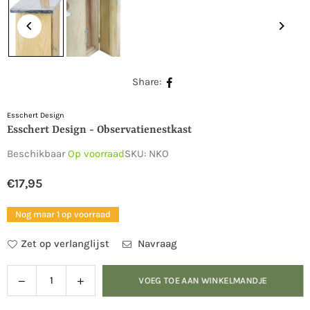
Share:
Esschert Design
Esschert Design - Observatienestkast
Beschikbaar
Op voorraad
SKU:
NKO
€17,95
Normale
prijs
Nog maar 1 op voorraad
Zet op verlanglijst
Navraag
Verlaag
Verhoog
VOEG TOE AAN WINKELMANDJE
Hoeveelheid
de
de