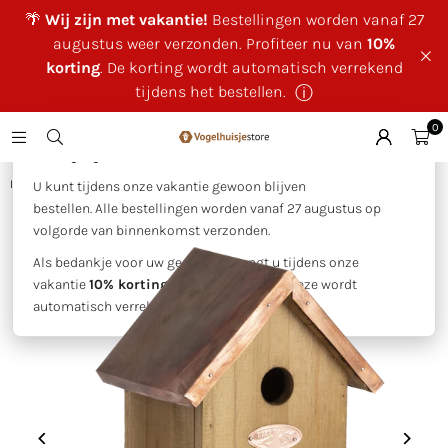
🌴
Wij zijn met vakantie!
Bestellingen worden vanaf 27
augustus weer verzonden. Profiteer nu van
10%
korting
. De korting wordt automatisch verrekend
tijdens het bestellen.
ⓘ
0
×
🌴 Wij zijn met vakantie!
Huis
|
Esschert design - Nestkast pimpelmees koperen dak
U kunt tijdens onze vakantie gewoon blijven
bestellen. Alle bestellingen worden vanaf 27 augustus op
volgorde van binnenkomst verzonden.
Als bedankje voor uw geduld ontvangt u tijdens onze
vakantie
10% korting op uw bestelling
. Deze wordt
automatisch verrekend tijdens het bestellen.