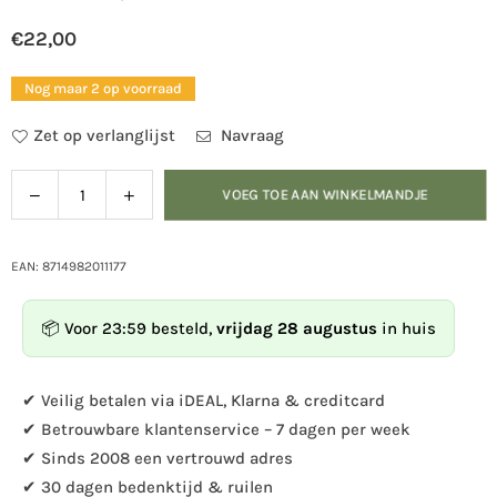
€22,00
Normale
prijs
Nog maar 2 op voorraad
Zet op verlanglijst
Navraag
Verlaag
Verhoog
VOEG TOE AAN WINKELMANDJE
Hoeveelheid
de
de
hoeveelheid
hoeveelheid
voor
voor
EAN: 8714982011177
Esschert
Esschert
design
design
📦 Voor 23:59 besteld,
vrijdag 28 augustus
in huis
-
-
Nestkast
Nestkast
pimpelmees
pimpelmees
✔ Veilig betalen via iDEAL, Klarna & creditcard
koperen
koperen
✔ Betrouwbare klantenservice – 7 dagen per week
dak
dak
✔ Sinds 2008 een vertrouwd adres
✔ 30 dagen bedenktijd & ruilen