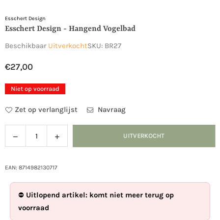
Esschert Design
Esschert Design - Hangend Vogelbad
Beschikbaar
Uitverkocht
SKU:
BR27
€27,00
Normale
prijs
Niet op voorraad
Zet op verlanglijst
Navraag
Verlaag
Verhoog
UITVERKOCHT
Hoeveelheid
de
de
hoeveelheid
hoeveelheid
voor
voor
EAN: 8714982130717
Esschert
Esschert
Design
Design
⛔
Uitlopend artikel: komt niet meer terug op
-
-
voorraad
Hangend
Hangend