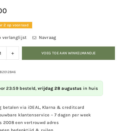
00
r 2 op voorraad
 verlanglijst
Navraag
ag
Verhoog
VOEG TOE AAN WINKELMANDJE
eid
de
eelheid
hoeveelheid
voor
982012846
mand
Egelmand
oor 23:59 besteld,
vrijdag 28 augustus
in huis
g betalen via iDEAL, Klarna & creditcard
ouwbare klantenservice – 7 dagen per week
s 2008 een vertrouwd adres
agen bedenktijd & ruilen