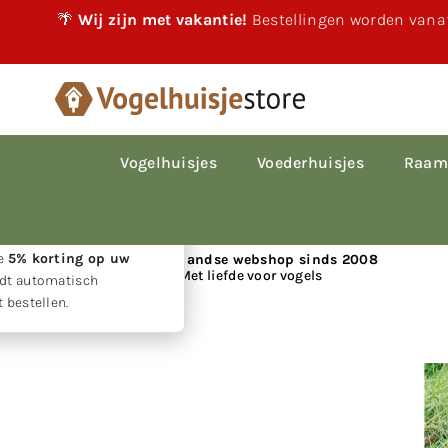
🌴
Wij zijn met vakantie!
Bestellingen worden vanaf
×
akantie!
 vakantie gewoon
le bestellingen worden
Vogelhuisjes
Voederhuisjes
Raam
p volgorde van
den.
w geduld ontvangt u
ie
5% korting op uw
📍 Nederlandse webshop sinds 2008
Met liefde voor vogels
rdt automatisch
 bestellen.
Huis
|
Egelmand