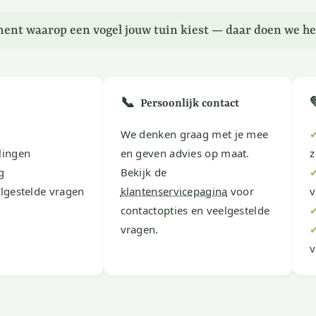
ent waarop een vogel jouw tuin kiest — daar doen we he
📞
Persoonlijk contact
We denken graag met je mee
lingen
en geven advies op maat.
z
g
Bekijk de
lgestelde vragen
klantenservicepagina
voor
v
contactopties en veelgestelde
vragen.
v