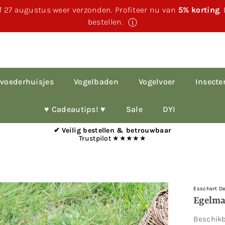
 27 augustus weer verzonden. Profiteer nu van
5% korting
.
bestellen.
ⓘ
voederhuisjes
Vogelbaden
Vogelvoer
Insecte
♥︎ Cadeautips! ♥︎
Sale
DYI
✔ Veilig bestellen & betrouwbaar
Trustpilot ★★★★★
Esschert D
Egelm
Beschik