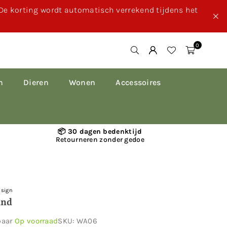
 De korting wordt automatisch verrekend tijdens het
0
n
Dieren
Wonen
Accessoires
📦 30 dagen bedenktijd
Retourneren zonder gedoe
esign
and
baar
Op voorraad
SKU:
WA06