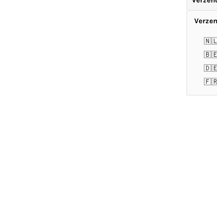
Verzen
Verzen
🇳
🇧
🇩
🇫