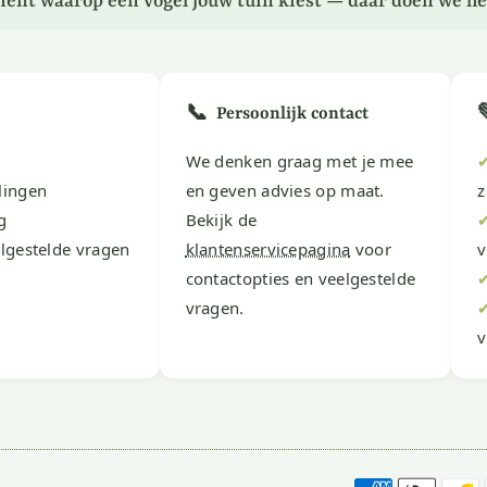
ent waarop een vogel jouw tuin kiest — daar doen we he
📞
Persoonlijk contact
We denken graag met je mee
lingen
en geven advies op maat.
z
g
Bekijk de
lgestelde vragen
klantenservicepagina
voor
v
contactopties en veelgestelde
vragen.
v