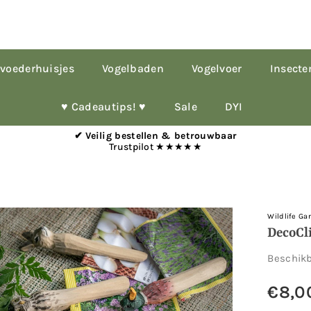
voederhuisjes
Vogelbaden
Vogelvoer
Insecte
♥︎ Cadeautips! ♥︎
Sale
DYI
✔ Veilig bestellen & betrouwbaar
Trustpilot ★★★★★
Wildlife Ga
DecoCl
Beschik
€8,0
Normale