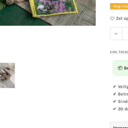
prijs
Nog maa
Zet op
Verla
Hoeveelh
de
hoev
voor
EAN: 7350
DecoC
Eend
📦 B
houts
waskn
✔ Veili
✔ Betr
✔ Sind
✔ 30 d