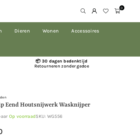
0
n
Dieren
Wonen
Accessoires
📦 30 dagen bedenktijd
Retourneren zonder gedoe
rden
ip Eend Houtsnijwerk Wasknijper
baar
Op voorraad
SKU:
WG556
0