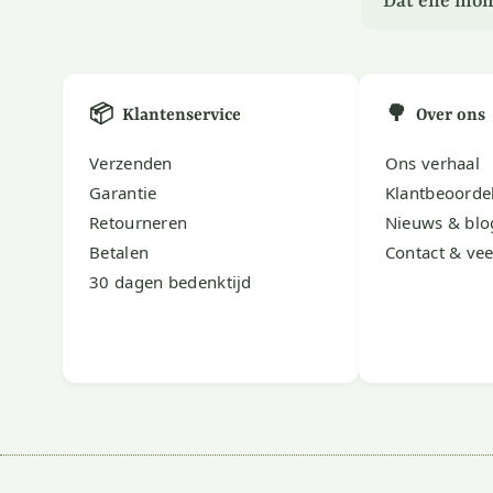
Dat ene mom
📦
🌳
Klantenservice
Over ons
Verzenden
Ons verhaal
Garantie
Klantbeoorde
Retourneren
Nieuws & blo
Betalen
Contact & vee
30 dagen bedenktijd