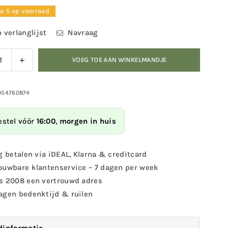
r 5 op voorraad
 verlanglijst
Navraag
ag
Verhoog
VOEG TOE AAN WINKELMANDJE
eid
de
eelheid
hoeveelheid
voor
054760874
lip
DecoClip
Eend
estel vóór
16:00
,
morgen in huis
nijwerk
houtsnijwerk
ijper
wasknijper
g betalen via iDEAL, Klarna & creditcard
ouwbare klantenservice – 7 dagen per week
s 2008 een vertrouwd adres
agen bedenktijd & ruilen