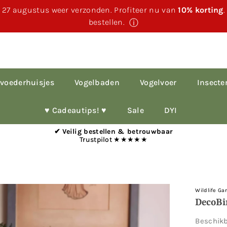
 27 augustus weer verzonden. Profiteer nu van
10% korting
bestellen.
ⓘ
voederhuisjes
Vogelbaden
Vogelvoer
Insecte
♥︎ Cadeautips! ♥︎
Sale
DYI
✔ Veilig bestellen & betrouwbaar
Trustpilot ★★★★★
Wildlife Ga
DecoBi
Beschik