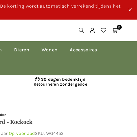
. De korting wordt automatisch verrekend tijdens het
0
n
Dieren
Wonen
Accessoires
📦 30 dagen bedenktijd
Retourneren zonder gedoe
rden
rd - Koekoek
baar
Op voorraad
SKU:
WG4453