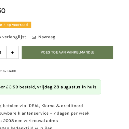
50
r 4 op voorraad
 verlanglijst
Navraag
ag
Verhoog
VOEG TOE AAN WINKELMANDJE
eid
de
eelheid
hoeveelheid
voor
054766319
Bird
DecoBird
-
oor 23:59 besteld,
vrijdag 28 augustus
in huis
oek
Koekoek
g betalen via iDEAL, Klarna & creditcard
ouwbare klantenservice – 7 dagen per week
s 2008 een vertrouwd adres
agen bedenktijd & ruilen