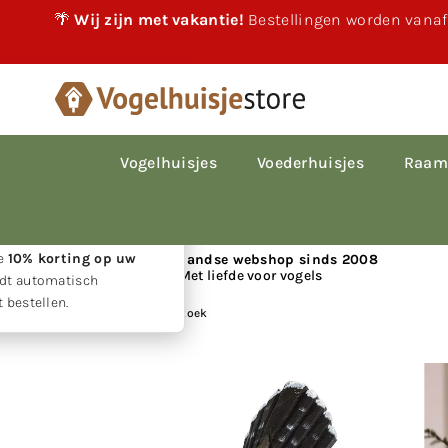
🌴
Wij zijn met vakantie!
Bestellingen worden vanaf
×
akantie!
 vakantie gewoon
le bestellingen worden
Vogelhuisjes
Voederhuisjes
Raam
p volgorde van
den.
w geduld ontvangt u
ie
10% korting op uw
📍 Nederlandse webshop sinds 2008
Met liefde voor vogels
rdt automatisch
 bestellen.
Huis
|
DecoBird -Koekoek