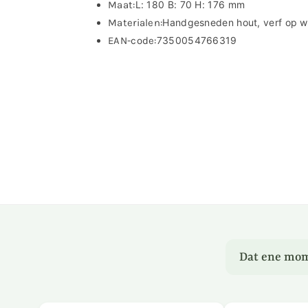
Maat:
L: 180 B: 70 H: 176 mm
Materialen:
Handgesneden hout, verf op w
EAN-code:
7350054766319
Dat ene mom