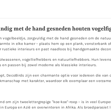
ndig met de hand gesneden houten vogelfi
n vogelbeeldje, zorgvuldig met de hand gesneden om de natuurli
armte in elke kamer – plaats hem op een plank, vensterbank of
or rustieke interieurs en past naadloos bij handgemaakte decor
olwassenen, vogelliefhebbers en natuurliefhebbers. Hun levense
 en passen bij zowel moderne als klassieke interieurs.
koopt, DecoBirds zijn een charmante optie voor iedereen die va
manschap met karakter, waardoor elk exemplaar een verzamelo
end om zijn tweelettergrepige "koe-koe"-roep – is in veel Europ
 in Europa en Azië en overwinteren in Afrika. Als broedparasiet