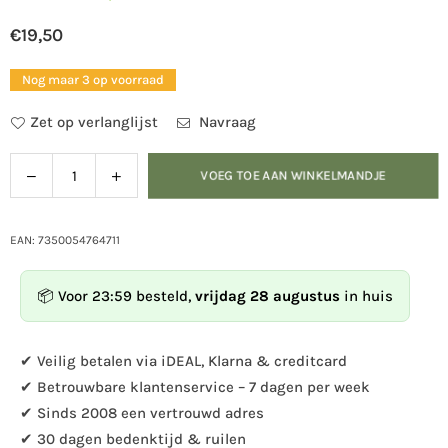
€19,50
Normale
prijs
Nog maar 3 op voorraad
Zet op verlanglijst
Navraag
Verlaag
Verhoog
VOEG TOE AAN WINKELMANDJE
Hoeveelheid
de
de
hoeveelheid
hoeveelheid
voor
voor
EAN: 7350054764711
DecoBird
DecoBird
-
-
📦 Voor 23:59 besteld,
vrijdag 28 augustus
in huis
heikikker
heikikker
✔ Veilig betalen via iDEAL, Klarna & creditcard
✔ Betrouwbare klantenservice – 7 dagen per week
✔ Sinds 2008 een vertrouwd adres
✔ 30 dagen bedenktijd & ruilen