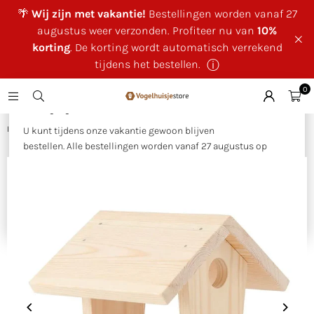
🌴
Wij zijn met vakantie!
Bestellingen worden vanaf 27
augustus weer verzonden. Profiteer nu van
10%
korting
. De korting wordt automatisch verrekend
tijdens het bestellen.
ⓘ
0
×
🌴 Wij zijn met vakantie!
Huis
|
Bouwpakket voederhuis Jinto
U kunt tijdens onze vakantie gewoon blijven
bestellen. Alle bestellingen worden vanaf 27 augustus op
volgorde van binnenkomst verzonden.
Als bedankje voor uw geduld ontvangt u tijdens onze
vakantie
10% korting op uw bestelling
. Deze wordt
automatisch verrekend tijdens het bestellen.