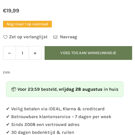
€19,99
Normale
prijs
Nog maar 1 op voorraad
Zet op verlanglijst
Navraag
Verlaag
Verhoog
VOEG TOE AAN WINKELMANDJE
Hoeveelheid
de
de
hoeveelheid
hoeveelheid
voor
voor
EAN:
Bouwpakket
Bouwpakket
voederhuis
voederhuis
📦 Voor 23:59 besteld,
vrijdag 28 augustus
in huis
Jinto
Jinto
✔ Veilig betalen via iDEAL, Klarna & creditcard
✔ Betrouwbare klantenservice – 7 dagen per week
✔ Sinds 2008 een vertrouwd adres
✔ 30 dagen bedenktijd & ruilen