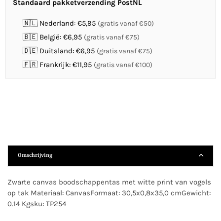
Standaard pakketverzending PostNL
🇳🇱 Nederland: €5,95
(gratis vanaf €50)
🇧🇪 België: €6,95
(gratis vanaf €75)
🇩🇪 Duitsland: €6,95
(gratis vanaf €75)
🇫🇷 Frankrijk: €11,95
(gratis vanaf €100)
Omschrijving
Zwarte canvas boodschappentas met witte print van vogels
op tak Materiaal: CanvasFormaat: 30,5x0,8x35,0 cmGewicht:
0.14 Kgsku: TP254