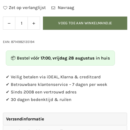
Zet op verlanglijst
Navraag
Verlaag
Verhoog
VOEG TOE AAN WINKELMANDJE
Hoeveelheid
de
de
hoeveelheid
hoeveelheid
voor
voor
EAN: 8714982135194
Boodschappentas
Boodschappentas
vogels
vogels
📦 Bestel vóór
17:00
,
vrijdag 28 augustus
in huis
op
op
tak
tak
✔ Veilig betalen via iDEAL, Klarna & creditcard
✔ Betrouwbare klantenservice – 7 dagen per week
✔ Sinds 2008 een vertrouwd adres
✔ 30 dagen bedenktijd & ruilen
Verzendinformatie