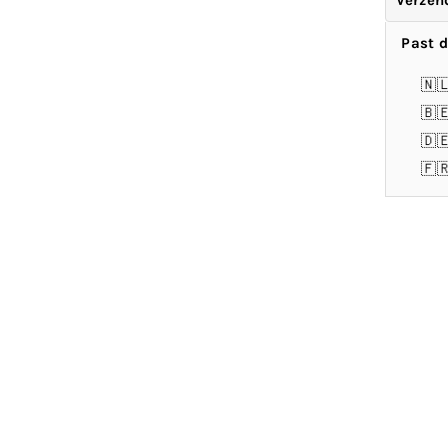
Verzen
Past d
🇳
🇧
🇩
🇫