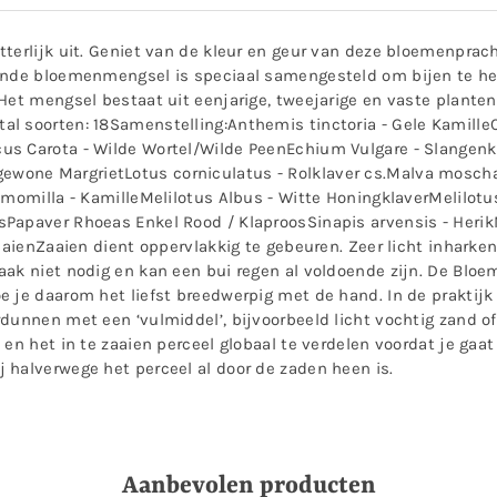
tterlijk uit. Geniet van de kleur en geur van deze bloemenpra
rende bloemenmengsel is speciaal samengesteld om bijen te he
 Het mengsel bestaat uit eenjarige, tweejarige en vaste plante
l soorten: 18Samenstelling:Anthemis tinctoria - Gele Kamille
cus Carota - Wilde Wortel/Wilde PeenEchium Vulgare - Slange
wone MargrietLotus corniculatus - Rolklaver cs.Malva mosch
momilla - KamilleMelilotus Albus - Witte HoningklaverMelilotus 
Papaver Rhoeas Enkel Rood / KlaproosSinapis arvensis - HerikM
aaienZaaien dient oppervlakkig te gebeuren. Zeer licht inharken 
aak niet nodig en kan een bui regen al voldoende zijn. De Bl
 je daarom het liefst breedwerpig met de hand. In de praktijk b
dunnen met een ‘vulmiddel’, bijvoorbeeld licht vochtig zand o
 en het in te zaaien perceel globaal te verdelen voordat je gaa
 halverwege het perceel al door de zaden heen is.
Aanbevolen producten