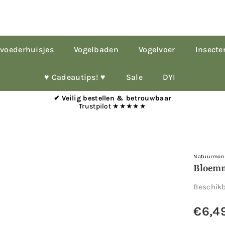
voederhuisjes
Vogelbaden
Vogelvoer
Insecte
♥︎ Cadeautips! ♥︎
Sale
DYI
✔ Veilig bestellen & betrouwbaar
Trustpilot ★★★★★
Natuurmon
Bloemm
Beschik
€6,4
Normale