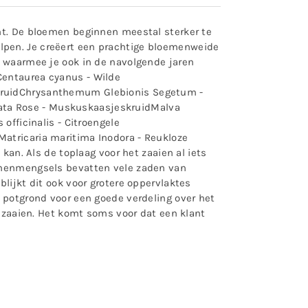
cht. De bloemen beginnen meestal sterker te
lpen. Je creëert een prachtige bloemenweide
n waarmee je ook in de navolgende jaren
Centaurea cyanus - Wilde
nkruidChrysanthemum Glebionis Segetum -
ata Rose - MuskuskaasjeskruidMalva
officinalis - Citroengele
atricaria maritima Inodora - Reukloze
kan. Als de toplaag voor het zaaien al iets
oemenmengsels bevatten vele zaden van
lijkt dit ook voor grotere oppervlaktes
f potgrond voor een goede verdeling over het
t zaaien. Het komt soms voor dat een klant