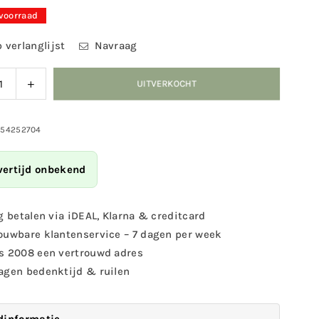
 voorraad
 verlanglijst
Navraag
ag
Verhoog
UITVERKOCHT
eid
de
eelheid
hoeveelheid
voor
054252704
mmengsel
Bloemmengsel
-
vertijd onbekend
voor
bijen
g betalen via iDEAL, Klarna & creditcard
ouwbare klantenservice – 7 dagen per week
s 2008 een vertrouwd adres
agen bedenktijd & ruilen