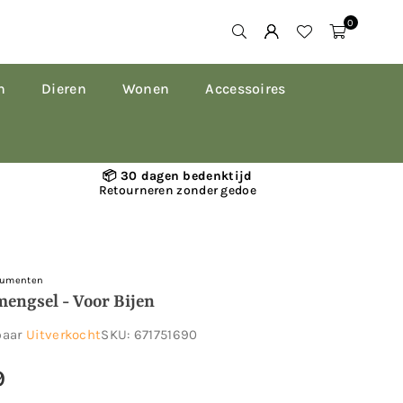
0
n
Dieren
Wonen
Accessoires
📦 30 dagen bedenktijd
Retourneren zonder gedoe
umenten
engsel - Voor Bijen
baar
Uitverkocht
SKU:
671751690
9