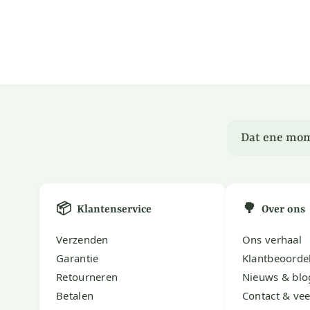
Dat ene mom
📦
🌳
Klantenservice
Over ons
Verzenden
Ons verhaal
Garantie
Klantbeoorde
Retourneren
Nieuws & blo
Betalen
Contact & vee