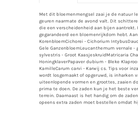
Met dit bloemenmengsel zaai je de natuur le
geuren naarmate de avond valt. Dit schitte
die een verscheidenheid aan bijen aantrekt.
gegarandeerd een bloemenrijkdom hebt. Aanta
KorenbloemCichorei - Cichorium IntybusDau
Gele GanzenbloemLeucanthemum vernale - ge
sylvestris - Groot KaasjeskruidMatricaria Cha
HoningklaverPapaver dubium - Bleke Klaproos
KamilleCarum carvi - Karwij cs. Tips voor inz
wordt losgemaakt of opgeruwd, is inharken v
uiteenlopende vormen en groottes, zaaien doe
prima te doen. De zaden kun je het beste ver
terrein. Daarnaast is het handig om de zaden
opeens extra zaden moet bestellen omdat hij