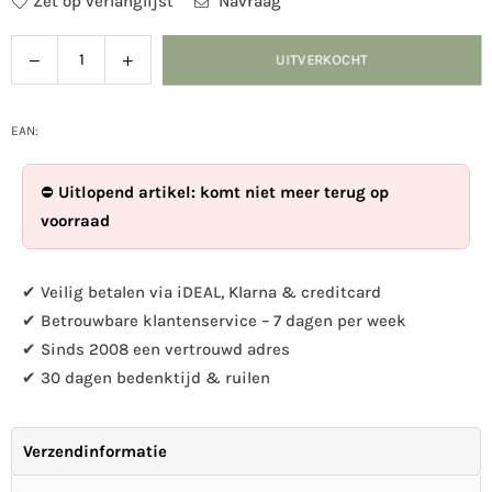
Zet op verlanglijst
Navraag
Verlaag
Verhoog
UITVERKOCHT
Hoeveelheid
de
de
hoeveelheid
hoeveelheid
voor
voor
EAN:
Birdwise
Birdwise
-
-
⛔
Uitlopend artikel: komt niet meer terug op
Wulp
Wulp
voorraad
✔ Veilig betalen via iDEAL, Klarna & creditcard
✔ Betrouwbare klantenservice – 7 dagen per week
✔ Sinds 2008 een vertrouwd adres
✔ 30 dagen bedenktijd & ruilen
Verzendinformatie