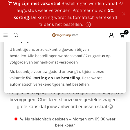
🌴
Wij zijn met vakantie!
Bestellingen worden vanaf 27
augustus weer verzonden. Profiteer nu van
5%
korting
. De korting wordt automatisch verrekend
tijdens het bestellen.
ⓘ
0
×
🌴 Wij zijn met vakantie!
U kunt tijdens onze vakantie gewoon blijven
bestellen. Alle bestellingen worden vanaf 27 augustus op
🐦 Klantenservice
volgorde van binnenkomst verzonden.
Vogelhuisjestore.nl
Als bedankje voor uw geduld ontvangt u tijdens onze
vakantie
5% korting op uw bestelling
. Deze wordt
automatisch verrekend tijdens het bestellen.
Welkom bij onze klantenservice! We helpen je graag met
een glimlach bij al je vragen over vogels, bestellingen en
bezorgingen. Check eerst onze veelgestelde vragen –
grote kans dat jouw antwoord ertussen staat 😊
📞 Nu telefonisch gesloten – Morgen om 09:00 weer
bereikbaar