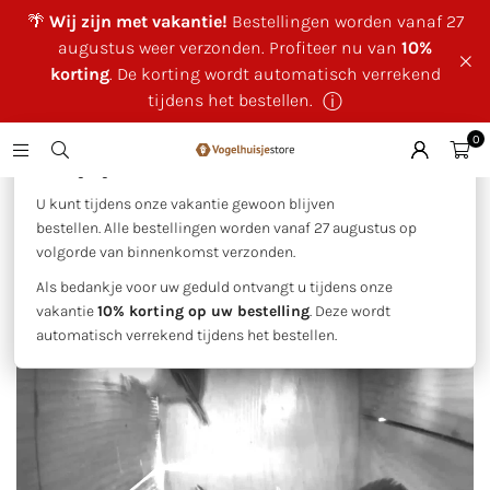
🌴
Wij zijn met vakantie!
Bestellingen worden vanaf 27
augustus weer verzonden. Profiteer nu van
10%
korting
. De korting wordt automatisch verrekend
tijdens het bestellen.
ⓘ
0
×
🌴 Wij zijn met vakantie!
Huis
|
Nieuws
|
Webcam live vogelhuisjes
U kunt tijdens onze vakantie gewoon blijven
bestellen. Alle bestellingen worden vanaf 27 augustus op
volgorde van binnenkomst verzonden.
Webcam live vogelhuisjes
Als bedankje voor uw geduld ontvangt u tijdens onze
mei 06, 2021
Geplaatst door Dennis Meijnen
vakantie
10% korting op uw bestelling
. Deze wordt
automatisch verrekend tijdens het bestellen.