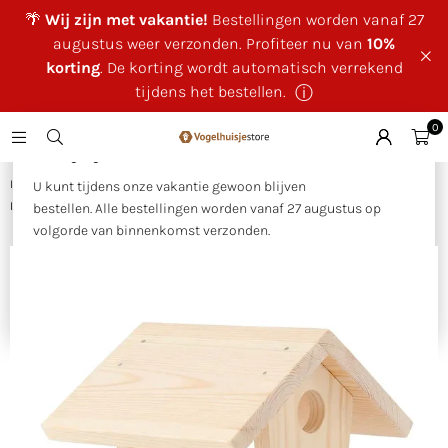
🌴
Wij zijn met vakantie!
Bestellingen worden vanaf 27
augustus weer verzonden. Profiteer nu van
10%
korting
. De korting wordt automatisch verrekend
tijdens het bestellen.
ⓘ
0
×
🌴 Wij zijn met vakantie!
Huis
|
Zelf bouwen – Voor kinderen & creatievelingen
|
U kunt tijdens onze vakantie gewoon blijven
Bouwpakket voederhuis Jinto
bestellen. Alle bestellingen worden vanaf 27 augustus op
volgorde van binnenkomst verzonden.
Als bedankje voor uw geduld ontvangt u tijdens onze
vakantie
10% korting op uw bestelling
. Deze wordt
automatisch verrekend tijdens het bestellen.