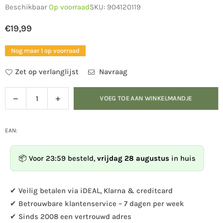
Beschikbaar
Op voorraad
SKU:
904120119
€19,99
Normale
prijs
Nog maar 1 op voorraad
Zet op verlanglijst
Navraag
Verlaag
Verhoog
VOEG TOE AAN WINKELMANDJE
Hoeveelheid
de
de
hoeveelheid
hoeveelheid
voor
voor
EAN:
Bouwpakket
Bouwpakket
voederhuis
voederhuis
📦 Voor 23:59 besteld,
vrijdag 28 augustus
in huis
Jinto
Jinto
✔ Veilig betalen via iDEAL, Klarna & creditcard
✔ Betrouwbare klantenservice – 7 dagen per week
✔ Sinds 2008 een vertrouwd adres