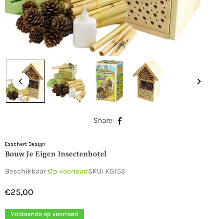
Share:
Esschert Design
Bouw Je Eigen Insectenhotel
Beschikbaar
Op voorraad
SKU:
KG153
€25,00
Normale
prijs
Voldoende op voorraad