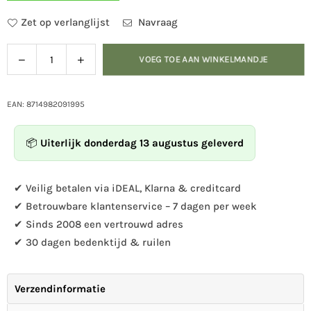
Zet op verlanglijst
Navraag
Verlaag
Verhoog
VOEG TOE AAN WINKELMANDJE
Hoeveelheid
de
de
hoeveelheid
hoeveelheid
voor
voor
EAN: 8714982091995
Bouw
Bouw
je
je
📦
Uiterlijk donderdag 13 augustus geleverd
eigen
eigen
insectenhotel
insectenhotel
✔ Veilig betalen via iDEAL, Klarna & creditcard
✔ Betrouwbare klantenservice – 7 dagen per week
✔ Sinds 2008 een vertrouwd adres
✔ 30 dagen bedenktijd & ruilen
Verzendinformatie