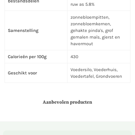
bestandsdelen
ruw as 5.8%
zonnebloempitten,
zonnebloemkernen,
Samenstelling
gehakte pinda's, grof
gemalen maïs, gierst en
havermout
Calorieën per 100g
430
Voedersilo, Voederhuis,
Geschikt voor
Voedertafel, Grondvoeren
Aanbevolen producten