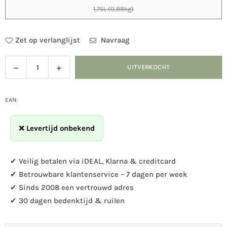
1,75L (0,88kg)
Zet op verlanglijst
Navraag
Verlaag
Verhoog
UITVERKOCHT
Hoeveelheid
de
de
hoeveelheid
hoeveelheid
voor
voor
EAN:
Vogelbescherming
Vogelbescherming
-
-
❌
Levertijd onbekend
Premium
Premium
HI-
HI-
ENERGY
ENERGY
✔ Veilig betalen via iDEAL, Klarna & creditcard
MIX
MIX
✔ Betrouwbare klantenservice – 7 dagen per week
✔ Sinds 2008 een vertrouwd adres
✔ 30 dagen bedenktijd & ruilen