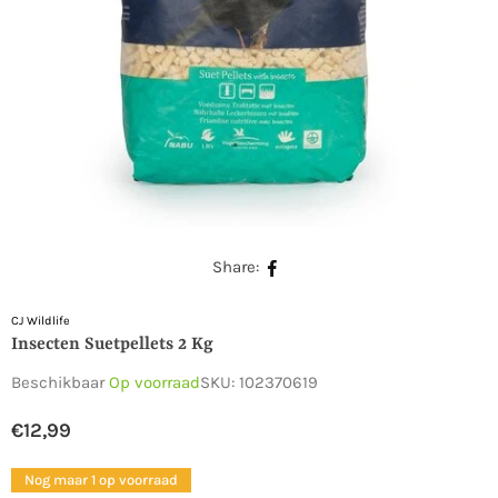
Share:
CJ Wildlife
Insecten Suetpellets 2 Kg
Beschikbaar
Op voorraad
SKU:
102370619
€12,99
Normale
prijs
Nog maar 1 op voorraad