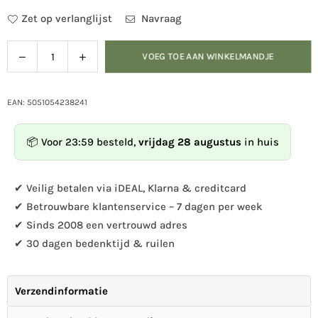
Zet op verlanglijst
Navraag
Verlaag
Verhoog
VOEG TOE AAN WINKELMANDJE
Hoeveelheid
de
de
hoeveelheid
hoeveelheid
voor
voor
EAN: 5051054238241
Insecten
Insecten
suetpellets
suetpellets
📦 Voor 23:59 besteld,
vrijdag 28 augustus
in huis
2
2
kg
kg
✔ Veilig betalen via iDEAL, Klarna & creditcard
✔ Betrouwbare klantenservice – 7 dagen per week
✔ Sinds 2008 een vertrouwd adres
✔ 30 dagen bedenktijd & ruilen
Verzendinformatie