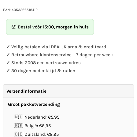
hoeveelheid
hoeveelheid
voor
voor
EAN: 4053266518419
Vogelbad
Vogelbad
Hart
Hart
📦 Bestel vóór
15:00
,
morgen in huis
op
op
prikker
prikker
metaal
metaal
✔ Veilig betalen via iDEAL, Klarna & creditcard
✔ Betrouwbare klantenservice – 7 dagen per week
✔ Sinds 2008 een vertrouwd adres
✔ 30 dagen bedenktijd & ruilen
Verzendinformatie
Groot pakketverzending
🇳🇱 Nederland: €5,95
🇧🇪 België: €6,95
🇩🇪 Duitsland: €8,95