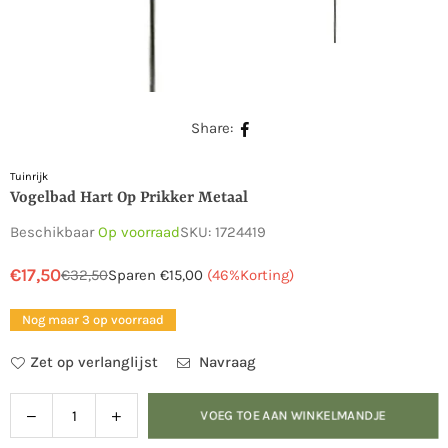
Share:
Tuinrijk
Vogelbad Hart Op Prikker Metaal
Beschikbaar
Op voorraad
SKU:
1724419
€17,50
€32,50
Sparen
€15,00
(
46
%Korting)
Normale
prijs
Nog maar 3 op voorraad
Zet op verlanglijst
Navraag
Verlaag
Verhoog
VOEG TOE AAN WINKELMANDJE
Hoeveelheid
de
de