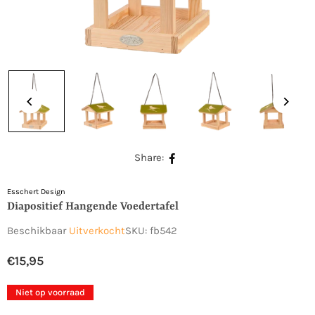
Share:
Esschert Design
Diapositief Hangende Voedertafel
Beschikbaar
Uitverkocht
SKU:
fb542
€15,95
Normale
prijs
Niet op voorraad