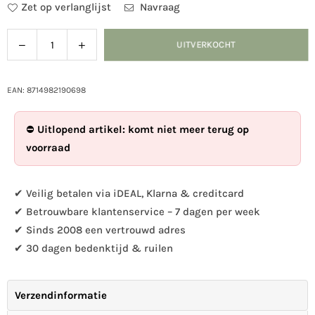
Zet op verlanglijst
Navraag
Verlaag
Verhoog
UITVERKOCHT
Hoeveelheid
de
de
hoeveelheid
hoeveelheid
voor
voor
EAN: 8714982190698
Diapositief
Diapositief
hangende
hangende
⛔
Uitlopend artikel: komt niet meer terug op
voedertafel
voedertafel
voorraad
✔ Veilig betalen via iDEAL, Klarna & creditcard
✔ Betrouwbare klantenservice – 7 dagen per week
✔ Sinds 2008 een vertrouwd adres
✔ 30 dagen bedenktijd & ruilen
Verzendinformatie