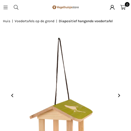
0
Huis
|
Voedertafels op de grond
|
Diapositief hangende voedertafel