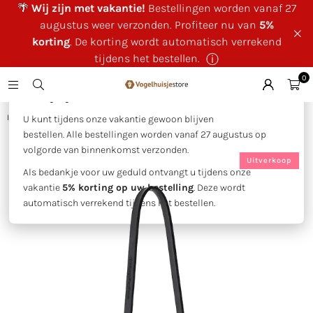
🌴
Wij zijn met vakantie!
Bestellingen worden vanaf 27
augustus weer verzonden. Profiteer nu van
5%
korting
. De korting wordt automatisch verrekend
tijdens het bestellen.
ⓘ
0
×
🌴 Wij zijn met vakantie!
Huis
|
Voedersilo's voor pinda's
|
SingingFriend -Max beige
U kunt tijdens onze vakantie gewoon blijven
bestellen. Alle bestellingen worden vanaf 27 augustus op
volgorde van binnenkomst verzonden.
Uitverkoop
Als bedankje voor uw geduld ontvangt u tijdens onze
vakantie
5% korting op uw bestelling
. Deze wordt
automatisch verrekend tijdens het bestellen.