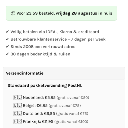
SingingFriend
SingingFriend
-
-
📦 Voor 23:59 besteld,
vrijdag 28 augustus
in huis
Max
Max
beige
beige
✔ Veilig betalen via iDEAL, Klarna & creditcard
✔ Betrouwbare klantenservice – 7 dagen per week
✔ Sinds 2008 een vertrouwd adres
✔ 30 dagen bedenktijd & ruilen
Verzendinformatie
Standaard pakketverzending PostNL
🇳🇱 Nederland: €5,95
(gratis vanaf €50)
🇧🇪 België: €6,95
(gratis vanaf €75)
🇩🇪 Duitsland: €6,95
(gratis vanaf €75)
🇫🇷 Frankrijk: €11,95
(gratis vanaf €100)