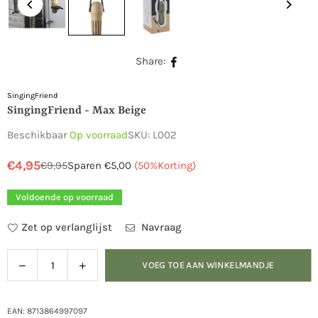
Share:
SingingFriend
SingingFriend - Max Beige
Beschikbaar
Op voorraad
SKU:
L002
€4,95
€9,95
Sparen
€5,00
(
50
%Korting)
Normale
prijs
Voldoende op voorraad
Zet op verlanglijst
Navraag
Verlaag
Verhoog
VOEG TOE AAN WINKELMANDJE
Hoeveelheid
de
de
hoeveelheid
hoeveelheid
voor
voor
EAN: 8713864997097