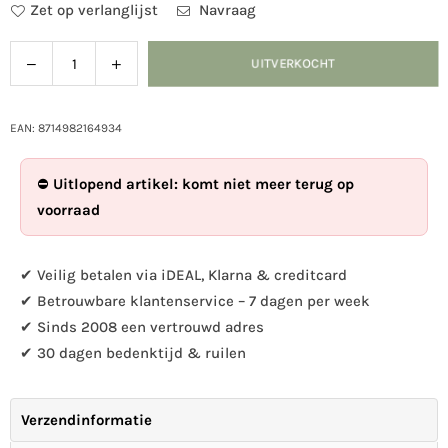
Zet op verlanglijst
Navraag
Verlaag
Verhoog
UITVERKOCHT
Hoeveelheid
de
de
hoeveelheid
hoeveelheid
voor
voor
EAN: 8714982164934
Voedersilo
Voedersilo
op
op
⛔
Uitlopend artikel: komt niet meer terug op
paal
paal
voorraad
✔ Veilig betalen via iDEAL, Klarna & creditcard
✔ Betrouwbare klantenservice – 7 dagen per week
✔ Sinds 2008 een vertrouwd adres
✔ 30 dagen bedenktijd & ruilen
Verzendinformatie