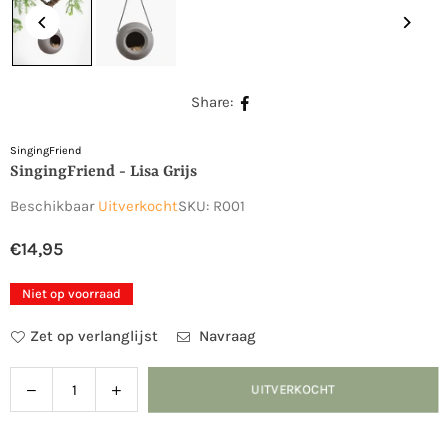
Share:
SingingFriend
SingingFriend - Lisa Grijs
Beschikbaar
Uitverkocht
SKU:
R001
€14,95
Normale
prijs
Niet op voorraad
Zet op verlanglijst
Navraag
Verlaag
Verhoog
UITVERKOCHT
Hoeveelheid
de
de
hoeveelheid
hoeveelheid