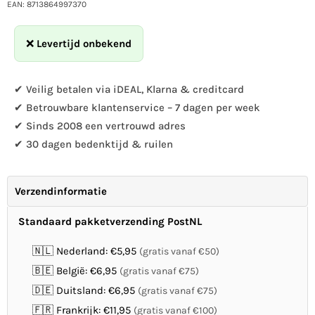
voor
voor
EAN: 8713864997370
SingingFriend
SingingFriend
-
-
❌
Levertijd onbekend
Lisa
Lisa
grijs
grijs
✔ Veilig betalen via iDEAL, Klarna & creditcard
✔ Betrouwbare klantenservice – 7 dagen per week
✔ Sinds 2008 een vertrouwd adres
✔ 30 dagen bedenktijd & ruilen
Verzendinformatie
Standaard pakketverzending PostNL
🇳🇱 Nederland: €5,95
(gratis vanaf €50)
🇧🇪 België: €6,95
(gratis vanaf €75)
🇩🇪 Duitsland: €6,95
(gratis vanaf €75)
🇫🇷 Frankrijk: €11,95
(gratis vanaf €100)