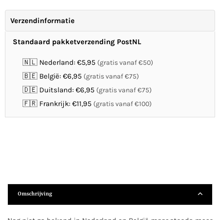
Verzendinformatie
Standaard pakketverzending PostNL
🇳🇱 Nederland: €5,95
(gratis vanaf €50)
🇧🇪 België: €6,95
(gratis vanaf €75)
🇩🇪 Duitsland: €6,95
(gratis vanaf €75)
🇫🇷 Frankrijk: €11,95
(gratis vanaf €100)
Omschrijving