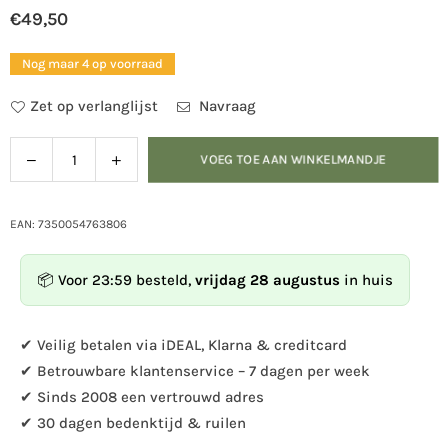
€49,50
Normale
prijs
Nog maar 4 op voorraad
Zet op verlanglijst
Navraag
Verlaag
Verhoog
VOEG TOE AAN WINKELMANDJE
Hoeveelheid
de
de
hoeveelheid
hoeveelheid
voor
voor
EAN: 7350054763806
Fjärilsholk
Fjärilsholk
-
-
📦 Voor 23:59 besteld,
vrijdag 28 augustus
in huis
vlinderhuisje
vlinderhuisje
rood
rood
✔ Veilig betalen via iDEAL, Klarna & creditcard
✔ Betrouwbare klantenservice – 7 dagen per week
✔ Sinds 2008 een vertrouwd adres
✔ 30 dagen bedenktijd & ruilen