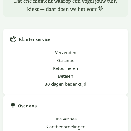
Dat ene moment waarop een vogel jouw tuin
kiest — daar doen we het voor 💚
📦
Klantenservice
Verzenden
Garantie
Retourneren
Betalen
30 dagen bedenktijd
🌳
Over ons
Ons verhaal
Klantbeoordelingen